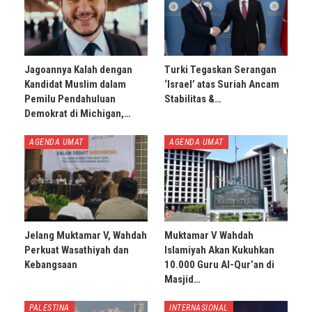
Jagoannya Kalah dengan
Turki Tegaskan Serangan
Kandidat Muslim dalam
‘Israel’ atas Suriah Ancam
Pemilu Pendahuluan
Stabilitas &…
Demokrat di Michigan,…
AGENDA UMAT
AGENDA UMAT
Jelang Muktamar V, Wahdah
Muktamar V Wahdah
Perkuat Wasathiyah dan
Islamiyah Akan Kukuhkan
Kebangsaan
10.000 Guru Al-Qur’an di
Masjid…
PALESTINA
INTERNASIONAL