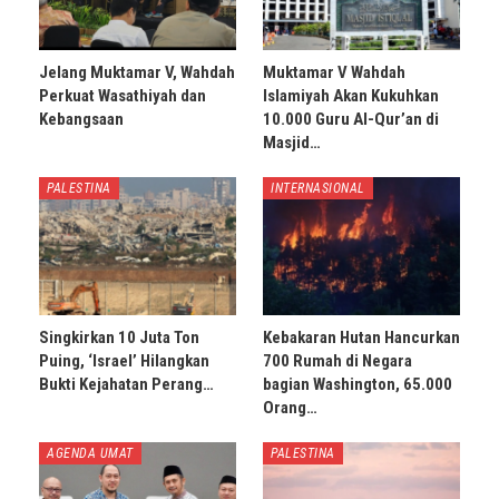
Jelang Muktamar V, Wahdah
Muktamar V Wahdah
Perkuat Wasathiyah dan
Islamiyah Akan Kukuhkan
Kebangsaan
10.000 Guru Al-Qur’an di
Masjid…
PALESTINA
INTERNASIONAL
Singkirkan 10 Juta Ton
Kebakaran Hutan Hancurkan
Puing, ‘Israel’ Hilangkan
700 Rumah di Negara
Bukti Kejahatan Perang…
bagian Washington, 65.000
Orang…
AGENDA UMAT
PALESTINA