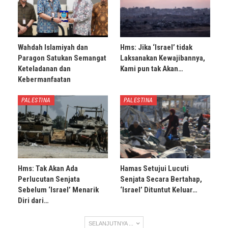
Wahdah Islamiyah dan
Hms: Jika ‘Israel’ tidak
Paragon Satukan Semangat
Laksanakan Kewajibannya,
Keteladanan dan
Kami pun tak Akan…
Kebermanfaatan
PALESTINA
PALESTINA
Hms: Tak Akan Ada
Hamas Setujui Lucuti
Perlucutan Senjata
Senjata Secara Bertahap,
Sebelum ‘Israel’ Menarik
‘Israel’ Dituntut Keluar…
Diri dari…
SELANJUTNYA ...