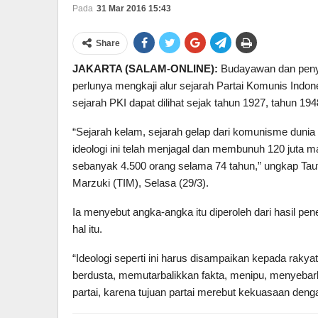
Pada
31 Mar 2016 15:43
Share
JAKARTA (SALAM-ONLINE):
Budayawan dan penya
perlunya mengkaji alur sejarah Partai Komunis Indon
sejarah PKI dapat dilihat sejak tahun 1927, tahun 19
“Sejarah kelam, sejarah gelap dari komunisme dunia
ideologi ini telah menjagal dan membunuh 120 juta 
sebanyak 4.500 orang selama 74 tahun,” ungkap Tau
Marzuki (TIM), Selasa (29/3).
Ia menyebut angka-angka itu diperoleh dari hasil pen
hal itu.
“Ideologi seperti ini harus disampaikan kepada rakya
berdusta, memutarbalikkan fakta, menipu, menyebar
partai, karena tujuan partai merebut kekuasaan deng