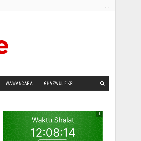
...
WAWANCARA
GHAZWUL FIKRI
I
SURAT PEMBACA
ZIONISME
DUT PANDANG
SILATURRAHIM