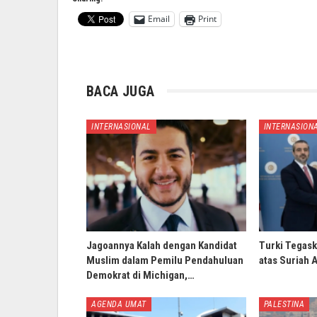
Email
Print
BACA JUGA
INTERNASIONAL
INTERNASION
Jagoannya Kalah dengan Kandidat
Turki Tegask
Muslim dalam Pemilu Pendahuluan
atas Suriah 
Demokrat di Michigan,…
AGENDA UMAT
PALESTINA