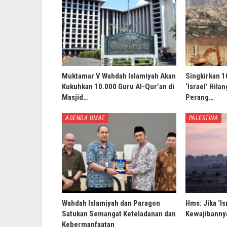
Muktamar V Wahdah Islamiyah Akan
Singkirkan 1
Kukuhkan 10.000 Guru Al-Qur’an di
‘Israel’ Hila
Masjid…
Perang…
AGENDA UMAT
PALESTINA
Wahdah Islamiyah dan Paragon
Hms: Jika ‘Is
Satukan Semangat Keteladanan dan
Kewajibannya
Kebermanfaatan