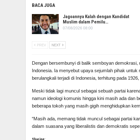
BACA JUGA
Jagoannya Kalah dengan Kandidat
Muslim dalam Pemilu…
07/08/2026 08:00
PREV
NEXT
Dengan bersembunyi di balik semboyan demokrasi,
Indonesia. Ia menyebut upaya sejumlah pihak untuk 
berulangkali terjadi di Indonesia, terhitung pada 192
Meski tidak lagi muncul sebagai sebuah partai karena 
namun ideologi komunis hingga kini masih ada dan b
beberapa tokoh yang masih gigih menghidupkan kemb
“Masih ada, memang tidak muncul sebagai partai kare
dalam suasana yang liberalistis dan demokratis sepert
Sharing: