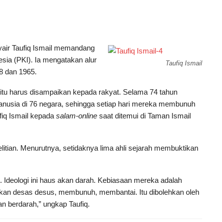
ir Taufiq Ismail memandang
esia (PKI). Ia mengatakan alur
Taufiq Ismail
48 dan 1965.
 itu harus disampaikan kepada rakyat. Selama 74 tahun
manusia di 76 negara, sehingga setiap hari mereka membunuh
fiq Ismail kepada
salam-online
saat ditemui di Taman Ismail
elitian. Menurutnya, setidaknya lima ahli sejarah membuktikan
t. Ideologi ini haus akan darah. Kebiasaan mereka adalah
kan desas desus, membunuh, membantai. Itu dibolehkan oleh
an berdarah,” ungkap Taufiq.