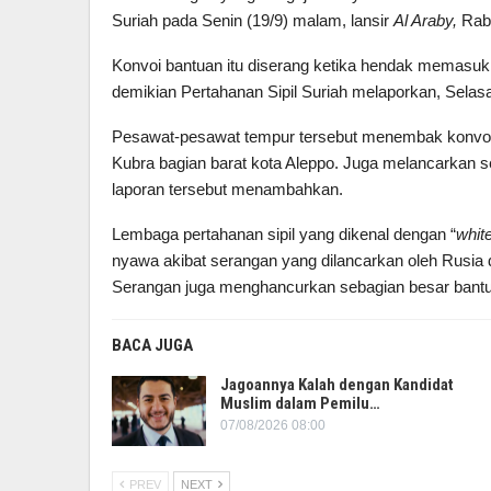
Suriah pada Senin (19/9) malam, lansir
Al Araby,
Rabu
Konvoi bantuan itu diserang ketika hendak memasuk
demikian Pertahanan Sipil Suriah melaporkan, Selasa
Pesawat-pesawat tempur tersebut menembak konvoi
Kubra bagian barat kota Aleppo. Juga melancarkan s
laporan tersebut menambahkan.
Lembaga pertahanan sipil yang dikenal dengan “
whit
nyawa akibat serangan yang dilancarkan oleh Rusia d
Serangan juga menghancurkan sebagian besar bantu
BACA JUGA
Jagoannya Kalah dengan Kandidat
Muslim dalam Pemilu…
07/08/2026 08:00
PREV
NEXT