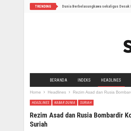
Dunia Berbelasungkawa sekaligus Desak I
TRENDING
BERANDA
INDEKS
HEADLINES
Home
Headlines
Rezim Asad dan Rusia Bombard
HEADLINES
KABAR DUNIA
SURIAH
Rezim Asad dan Rusia Bombardir Ko
Suriah