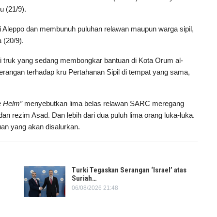
 (21/9).
i Aleppo dan membunuh puluhan relawan maupun warga sipil,
 (20/9).
 truk yang sedang membongkar bantuan di Kota Orum al-
erangan terhadap kru Pertahanan Sipil di tempat yang sama,
e Helm”
menyebutkan lima belas relawan SARC meregang
an rezim Asad. Dan lebih dari dua puluh lima orang luka-luka.
an yang akan disalurkan.
Turki Tegaskan Serangan ‘Israel’ atas
Suriah…
06/08/2026 21:48