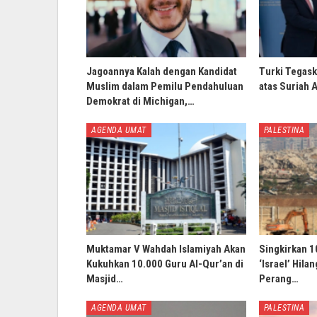
Jagoannya Kalah dengan Kandidat
Turki Tegask
Muslim dalam Pemilu Pendahuluan
atas Suriah 
Demokrat di Michigan,…
AGENDA UMAT
PALESTINA
Muktamar V Wahdah Islamiyah Akan
Singkirkan 1
Kukuhkan 10.000 Guru Al-Qur’an di
‘Israel’ Hila
Masjid…
Perang…
AGENDA UMAT
PALESTINA