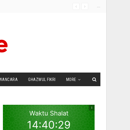
...
WANCARA
GHAZWUL FIKRI
MORE