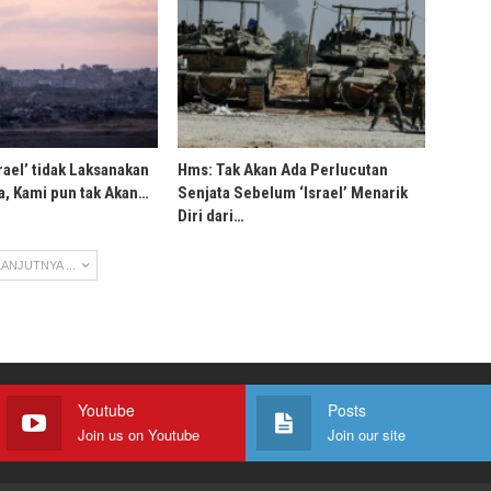
rael’ tidak Laksanakan
Hms: Tak Akan Ada Perlucutan
, Kami pun tak Akan…
Senjata Sebelum ‘Israel’ Menarik
Diri dari…
ANJUTNYA ...
Youtube
Posts
Join us on Youtube
Join our site