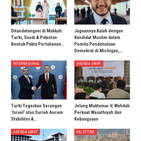
Ditandatangani di Makkah:
Jagoannya Kalah dengan
Turki, Saudi & Pakistan
Kandidat Muslim dalam
Bentuk Pakta Pertahanan…
Pemilu Pendahuluan
Demokrat di Michigan,…
INTERNASIONAL
AGENDA UMAT
Turki Tegaskan Serangan
Jelang Muktamar V, Wahdah
‘Israel’ atas Suriah Ancam
Perkuat Wasathiyah dan
Stabilitas &…
Kebangsaan
AGENDA UMAT
PALESTINA