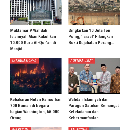
Muktamar V Wahdah
Singkirkan 10 Juta Ton
Islamiyah Akan Kukuhkan
Puing, ‘Israel’ Hilangkan
10.000 Guru Al-Qur’an di
Bukti Kejahatan Perang…
Masjid…
INTERNASIONAL
AGENDA UMAT
Kebakaran Hutan Hancurkan
Wahdah Islamiyah dan
700 Rumah di Negara
Paragon Satukan Semangat
bagian Washington, 65.000
Keteladanan dan
Orang…
Kebermanfaatan
PALESTINA
PALESTINA