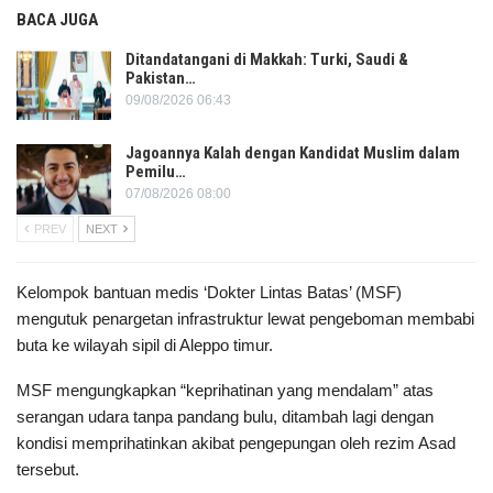
BACA JUGA
Ditandatangani di Makkah: Turki, Saudi &
Pakistan…
09/08/2026 06:43
Jagoannya Kalah dengan Kandidat Muslim dalam
Pemilu…
07/08/2026 08:00
PREV
NEXT
Kelompok bantuan medis ‘Dokter Lintas Batas’ (MSF)
mengutuk penargetan infrastruktur lewat pengeboman membabi
buta ke wilayah sipil di Aleppo timur.
MSF mengungkapkan “keprihatinan yang mendalam” atas
serangan udara tanpa pandang bulu, ditambah lagi dengan
kondisi memprihatinkan akibat pengepungan oleh rezim Asad
tersebut.