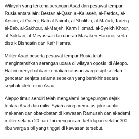
Wilayah yang terkena serangan Asad dan pesawat tempur
Rusia antara lain: Bestan al-Qasr, al-Kallaseh, al-Ferdos, al-
Ansari, al-Qaterji, Bab al-Nairab, al-Shalihin, al-Ma’adi, Tareeq
al-Bab, al-Sakhour, al-Marjeh, Karm Homad, al-Syeikh Khodr,
al-Sukkari, al-Meyassar dan daerah Masaken Hanano, serta
distrik Bishqatin dan Kafr Hamra.
Militer Asad beserta pesawat tempur Rusia telah
mengintensifkan serangan udara di wilayah oposisi di Aleppo.
Hal ini menyebabkan kematian ratusan warga sipil setelah
gencatan senjata selama sepekan yang berakhir secara
sepihak oleh rezim Asad.
Aleppo timur sendiri telah mengalami pengepungan sejak
tentara Asad dan milisi Syiah asing memutus jalur suplai
makanan dan obat-obatan di kawasan Ramusah dan akademi
militer selama 20 hari. Ini mengancam kehidupan sekitar 300
ribu warga sipil yang tinggal di kawasan tersebut.