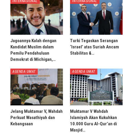
INTERNASIONAL
INTERNASIONAL
Jagoannya Kalah dengan
Turki Tegaskan Serangan
Kandidat Muslim dalam
‘Israel’ atas Suriah Ancam
Pemilu Pendahuluan
Stabilitas &…
Demokrat di Michigan,…
AGENDA UMAT
AGENDA UMAT
Jelang Muktamar V, Wahdah
Muktamar V Wahdah
Perkuat Wasathiyah dan
Islamiyah Akan Kukuhkan
Kebangsaan
10.000 Guru Al-Qur’an di
Masjid…