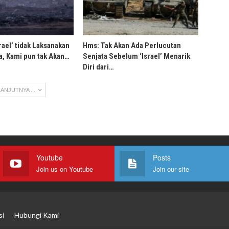
rael’ tidak Laksanakan
Hms: Tak Akan Ada Perlucutan
, Kami pun tak Akan…
Senjata Sebelum ‘Israel’ Menarik
Diri dari…
ANJUTNYA ...
Youtube
Posts
Join us on Youtube
Join our site
si
Hubungi Kami