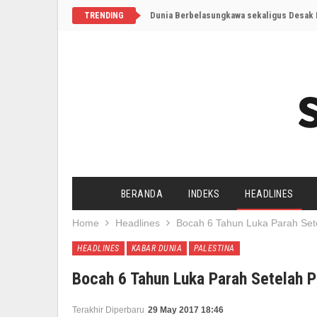
Dunia Berbelasungkawa sekaligus Desak I
TRENDING
BERANDA
INDEKS
HEADLINES
Home
Headlines
Bocah 6 Tahun Luka Parah Sete
HEADLINES
KABAR DUNIA
PALESTINA
Bocah 6 Tahun Luka Parah Setelah P
Terakhir Diperbaru
29 May 2017 18:46