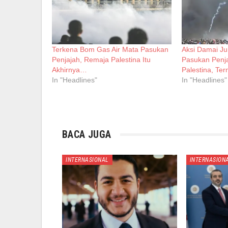
Terkena Bom Gas Air Mata Pasukan
Aksi Damai Ju
Penjajah, Remaja Palestina Itu
Pasukan Penj
Akhirnya…
Palestina, Ter
In "Headlines"
In "Headlines"
BACA JUGA
INTERNASIONAL
INTERNASION