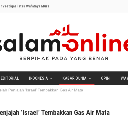
nvestigasi atas Wafatnya Mursi
EDITORIAL
INDONESIA
KABAR DUNIA
OPINI
WA
lah Penjajah ‘Israel’ Tembakkan Gas Air Mata
enjajah ‘Israel’ Tembakkan Gas Air Mata