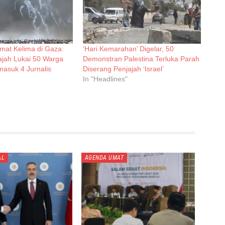
mat Kelima di Gaza:
‘Hari Kemarahan’ Digelar, 50
ajah Lukai 50 Warga
Demonstran Palestina Terluka Parah
masuk 4 Jurnalis
Diserang Penjajah ‘Israel’
In "Headlines"
AL
AGENDA UMAT