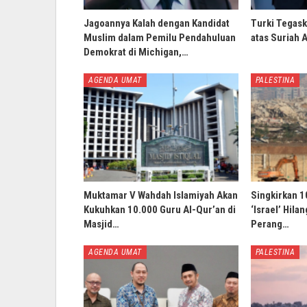
Jagoannya Kalah dengan Kandidat
Turki Tegask
Muslim dalam Pemilu Pendahuluan
atas Suriah 
Demokrat di Michigan,…
AGENDA UMAT
PALESTINA
Muktamar V Wahdah Islamiyah Akan
Singkirkan 1
Kukuhkan 10.000 Guru Al-Qur’an di
‘Israel’ Hila
Masjid…
Perang…
AGENDA UMAT
PALESTINA