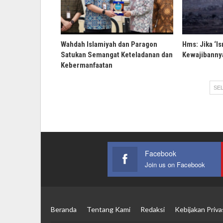
Wahdah Islamiyah dan Paragon
Hms: Jika ‘Is
Satukan Semangat Keteladanan dan
Kewajibannya
Kebermanfaatan
SEL
Facebook
Join us on Facebook
Beranda
Tentang Kami
Redaksi
Kebijakan Priva