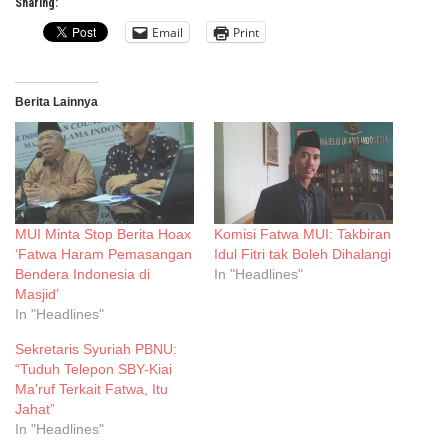
Sharing:
Email
Print
Berita Lainnya
MUI Minta Stop Berita Hoax
Komisi Fatwa MUI: Takbiran
‘Fatwa Haram Pemasangan
Idul Fitri tak Boleh Dihalangi
Bendera Indonesia di
In "Headlines"
Masjid’
In "Headlines"
Sekretaris Syuriah PBNU:
“Tuduh Telepon SBY-Kiai
Ma’ruf Terkait Fatwa, Itu
Jahat”
In "Headlines"