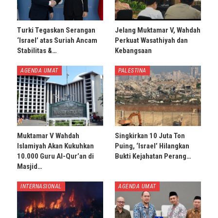
Turki Tegaskan Serangan
Jelang Muktamar V, Wahdah
‘Israel’ atas Suriah Ancam
Perkuat Wasathiyah dan
Stabilitas &…
Kebangsaan
AGENDA UMAT
PALESTINA
Muktamar V Wahdah
Singkirkan 10 Juta Ton
Islamiyah Akan Kukuhkan
Puing, ‘Israel’ Hilangkan
10.000 Guru Al-Qur’an di
Bukti Kejahatan Perang…
Masjid…
INTERNASIONAL
AGENDA UMAT