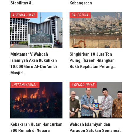
Stabilitas &…
Kebangsaan
AGENDA UMAT
PALESTINA
Muktamar V Wahdah
Singkirkan 10 Juta Ton
Islamiyah Akan Kukuhkan
Puing, ‘Israel’ Hilangkan
10.000 Guru Al-Qur’an di
Bukti Kejahatan Perang…
Masjid…
INTERNASIONAL
AGENDA UMAT
Kebakaran Hutan Hancurkan
Wahdah Islamiyah dan
700 Rumah di Negara
Paragon Satukan Semangat