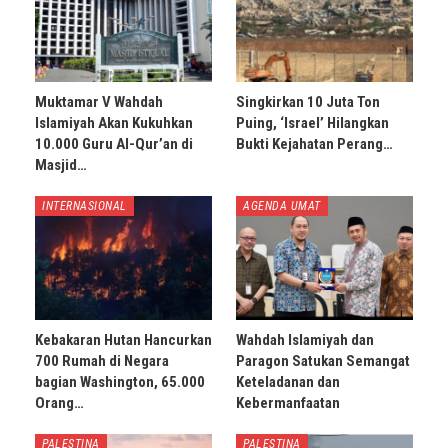
Muktamar V Wahdah
Singkirkan 10 Juta Ton
Islamiyah Akan Kukuhkan
Puing, ‘Israel’ Hilangkan
10.000 Guru Al-Qur’an di
Bukti Kejahatan Perang…
Masjid…
INTERNASIONAL
AGENDA UMAT
Kebakaran Hutan Hancurkan
Wahdah Islamiyah dan
700 Rumah di Negara
Paragon Satukan Semangat
bagian Washington, 65.000
Keteladanan dan
Orang…
Kebermanfaatan
PALESTINA
PALESTINA