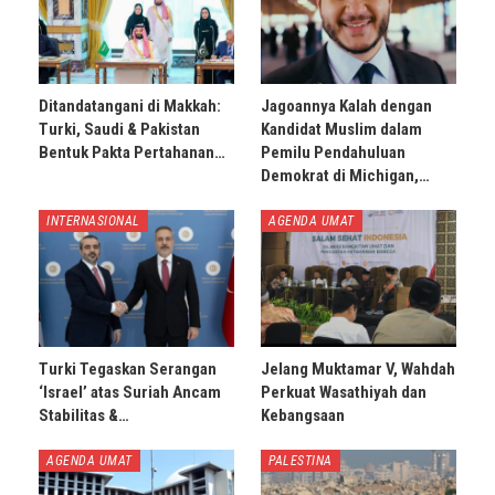
Ditandatangani di Makkah:
Jagoannya Kalah dengan
Turki, Saudi & Pakistan
Kandidat Muslim dalam
Bentuk Pakta Pertahanan…
Pemilu Pendahuluan
Demokrat di Michigan,…
INTERNASIONAL
AGENDA UMAT
Turki Tegaskan Serangan
Jelang Muktamar V, Wahdah
‘Israel’ atas Suriah Ancam
Perkuat Wasathiyah dan
Stabilitas &…
Kebangsaan
AGENDA UMAT
PALESTINA