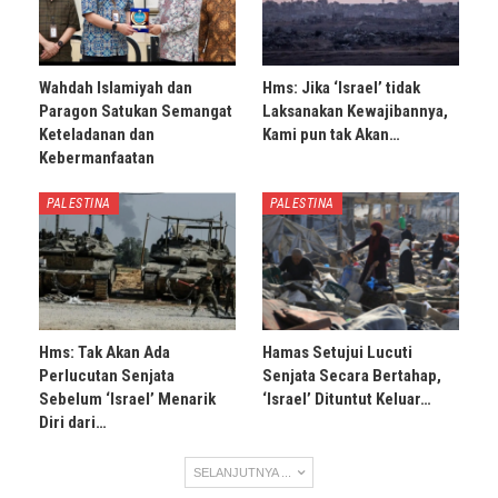
Wahdah Islamiyah dan
Hms: Jika ‘Israel’ tidak
Paragon Satukan Semangat
Laksanakan Kewajibannya,
Keteladanan dan
Kami pun tak Akan…
Kebermanfaatan
PALESTINA
PALESTINA
Hms: Tak Akan Ada
Hamas Setujui Lucuti
Perlucutan Senjata
Senjata Secara Bertahap,
Sebelum ‘Israel’ Menarik
‘Israel’ Dituntut Keluar…
Diri dari…
SELANJUTNYA ...