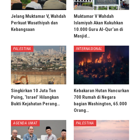
Jelang Muktamar V, Wahdah
Muktamar V Wahdah
Perkuat Wasathiyah dan
Islamiyah Akan Kukuhkan
Kebangsaan
10.000 Guru Al-Qur’an di
Masjid…
PALESTINA
INTERNASIONAL
Singkirkan 10 Juta Ton
Kebakaran Hutan Hancurkan
Puing, ‘Israel’ Hilangkan
700 Rumah di Negara
Bukti Kejahatan Perang…
bagian Washington, 65.000
Orang…
AGENDA UMAT
PALESTINA