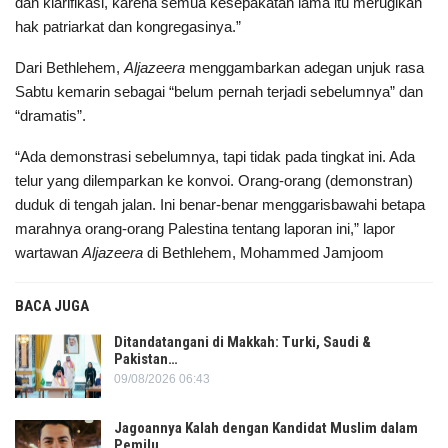
dan klarifikasi, karena semua kesepakatan lama itu merugikan
hak patriarkat dan kongregasinya.”
Dari Bethlehem,
Aljazeera
menggambarkan adegan unjuk rasa
Sabtu kemarin sebagai “belum pernah terjadi sebelumnya” dan
“dramatis”.
“Ada demonstrasi sebelumnya, tapi tidak pada tingkat ini. Ada
telur yang dilemparkan ke konvoi. Orang-orang (demonstran)
duduk di tengah jalan. Ini benar-benar menggarisbawahi betapa
marahnya orang-orang Palestina tentang laporan ini,” lapor
wartawan
Aljazeera
di Bethlehem, Mohammed Jamjoom
BACA JUGA
Ditandatangani di Makkah: Turki, Saudi &
Pakistan…
09/08/2026 06:43
Jagoannya Kalah dengan Kandidat Muslim dalam
Pemilu…