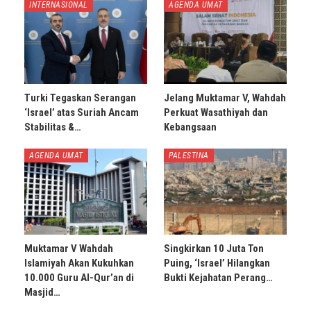
INTERNASIONAL
AGENDA UMAT
Turki Tegaskan Serangan
Jelang Muktamar V, Wahdah
‘Israel’ atas Suriah Ancam
Perkuat Wasathiyah dan
Stabilitas &…
Kebangsaan
AGENDA UMAT
PALESTINA
Muktamar V Wahdah
Singkirkan 10 Juta Ton
Islamiyah Akan Kukuhkan
Puing, ‘Israel’ Hilangkan
10.000 Guru Al-Qur’an di
Bukti Kejahatan Perang…
Masjid…