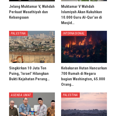
Jelang Muktamar V, Wahdah
Muktamar V Wahdah
Perkuat Wasathiyah dan
Islamiyah Akan Kukuhkan
Kebangsaan
10.000 Guru Al-Qur’an di
Masjid…
PALESTINA
INTERNASIONAL
Singkirkan 10 Juta Ton
Kebakaran Hutan Hancurkan
Puing, ‘Israel’ Hilangkan
700 Rumah di Negara
Bukti Kejahatan Perang…
bagian Washington, 65.000
Orang…
AGENDA UMAT
PALESTINA