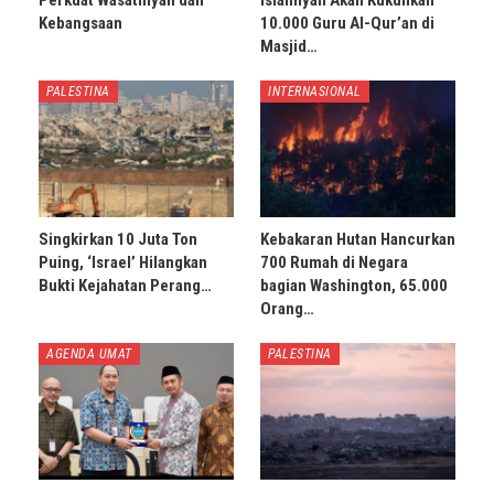
Perkuat Wasathiyah dan
Islamiyah Akan Kukuhkan
Kebangsaan
10.000 Guru Al-Qur’an di
Masjid…
PALESTINA
INTERNASIONAL
Singkirkan 10 Juta Ton
Kebakaran Hutan Hancurkan
Puing, ‘Israel’ Hilangkan
700 Rumah di Negara
Bukti Kejahatan Perang…
bagian Washington, 65.000
Orang…
AGENDA UMAT
PALESTINA