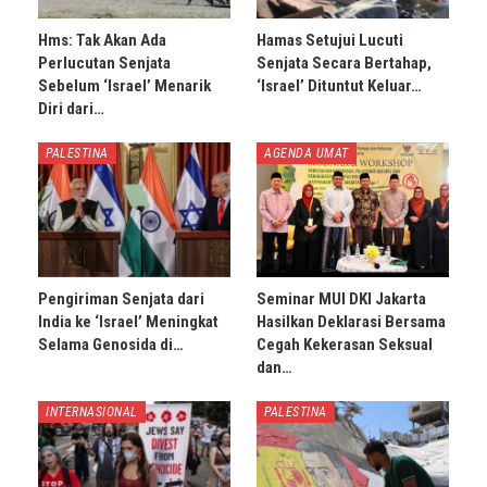
Hms: Tak Akan Ada
Hamas Setujui Lucuti
Perlucutan Senjata
Senjata Secara Bertahap,
Sebelum ‘Israel’ Menarik
‘Israel’ Dituntut Keluar…
Diri dari…
PALESTINA
AGENDA UMAT
Pengiriman Senjata dari
Seminar MUI DKI Jakarta
India ke ‘Israel’ Meningkat
Hasilkan Deklarasi Bersama
Selama Genosida di…
Cegah Kekerasan Seksual
dan…
INTERNASIONAL
PALESTINA