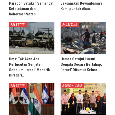
Paragon Satukan Semangat
Laksanakan Kewajibannya,
Keteladanan dan
Kami pun tak Akan…
Kebermanfaatan
PALESTINA
PALESTINA
Hms: Tak Akan Ada
Hamas Setujui Lucuti
Perlucutan Senjata
Senjata Secara Bertahap,
Sebelum ‘Israel’ Menarik
‘Israel’ Dituntut Keluar…
Diri dari…
PALESTINA
AGENDA UMAT