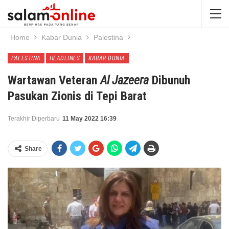
Home
Kabar Dunia
Palestina
PALESTINA
HEADLINES
KABAR DUNIA
Wartawan Veteran
Al Jazeera
Dibunuh
Pasukan Zionis di Tepi Barat
Terakhir Diperbaru
11 May 2022 16:39
Share