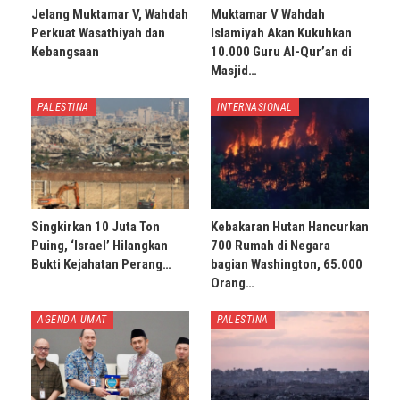
Jelang Muktamar V, Wahdah
Muktamar V Wahdah
Perkuat Wasathiyah dan
Islamiyah Akan Kukuhkan
Kebangsaan
10.000 Guru Al-Qur’an di
Masjid…
PALESTINA
INTERNASIONAL
Singkirkan 10 Juta Ton
Kebakaran Hutan Hancurkan
Puing, ‘Israel’ Hilangkan
700 Rumah di Negara
Bukti Kejahatan Perang…
bagian Washington, 65.000
Orang…
AGENDA UMAT
PALESTINA