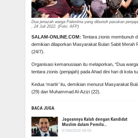
Dua jenazah warga Palestina yang dibunuh pasukan penjaja
, 24 Juli 2022. (Foto: AFP)
SALAM-ONLINE.COM:
Tentara zionis membunuh dua
demikian dilaporkan Masyarakat Bulan Sabit Merah P
(24/7).
Organisasi kemanusiaan itu melaporkan, “Dua warga 
tentara zionis (penjajah) pada Ahad dini hari di kota t
Kedua ‘martir’ itu, demikian menurut Masyarakat Bula
(29) dan Muhammad Al-Azizi (22).
BACA JUGA
Jagoannya Kalah dengan Kandidat
Muslim dalam Pemilu…
07/08/2026 08:00