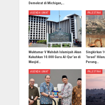
Demokrat di Michigan,…
AGENDA UMAT
PALESTINA
Muktamar V Wahdah Islamiyah Akan
Singkirkan 1
Kukuhkan 10.000 Guru Al-Qur’an di
‘Israel’ Hila
Masjid…
Perang…
AGENDA UMAT
PALESTINA