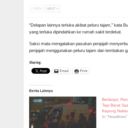
PREV
NEXT
“Delapan lainnya terluka akibat peluru tajam,” kat
yang terluka dipindahkan ke rumah sakit terdekat.
Saksi mata mengatakan pasukan penjajah menyerbu 
penjajah menggunakan peluru tajam dan tembakan ga
Sharing:
Email
Print
Berita Lainnya
Berlanjut, Pe
Tepi Barat Sa
Kepung Nablu
In "Headlines"