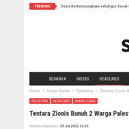
Dunia Berbelasungkawa sekaligus Desak I
TRENDING
BERANDA
INDEKS
HEADLINES
Home
Kabar Dunia
Palestina
Tentara Zionis 
PALESTINA
HEADLINES
KABAR DUNIA
Tentara Zionis Bunuh 2 Warga Pales
Terakhir Diperbaru
25 Jul 2022 11:01