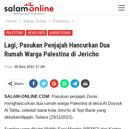
Home
Kabar Dunia
Palestina
PALESTINA
HEADLINES
KABAR DUNIA
Lagi, Pasukan Penjajah Hancurkan Dua
Rumah Warga Palestina di Jericho
Pada
30 Nov 2022 17:49
Share
SALAM-ONLINE.COM:
Pasukan penjajah Zionis
menghancurkan dua rumah warga Palestina di desa Al Doyouk
Al Tahta, sebelah barat kota Jericho di Tepi Barat yang
diduduki/dijajah, Selasa (29/11/2022).
Sumber yang dikutip
Middle East Monitor (MEMO)
dari Kantor