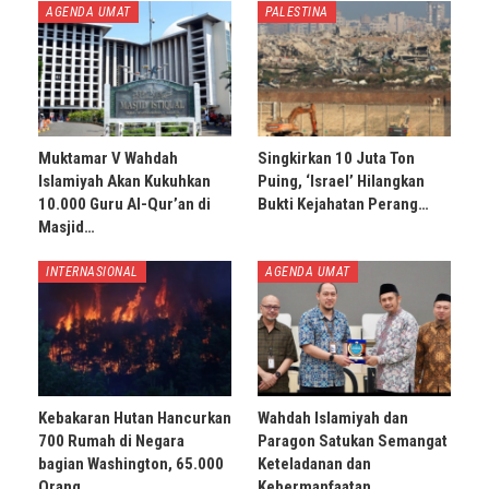
AGENDA UMAT
PALESTINA
Muktamar V Wahdah
Singkirkan 10 Juta Ton
Islamiyah Akan Kukuhkan
Puing, ‘Israel’ Hilangkan
10.000 Guru Al-Qur’an di
Bukti Kejahatan Perang…
Masjid…
INTERNASIONAL
AGENDA UMAT
Kebakaran Hutan Hancurkan
Wahdah Islamiyah dan
700 Rumah di Negara
Paragon Satukan Semangat
bagian Washington, 65.000
Keteladanan dan
Orang…
Kebermanfaatan