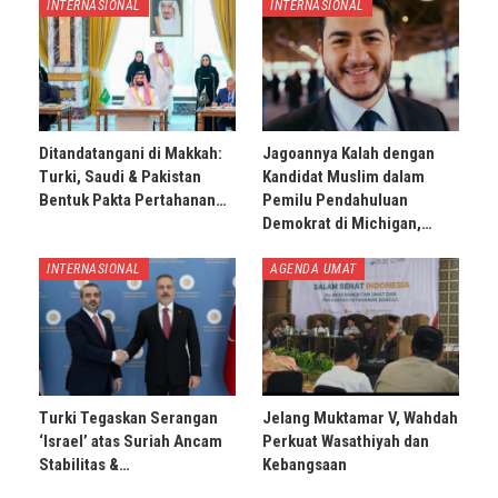
INTERNASIONAL
INTERNASIONAL
Ditandatangani di Makkah:
Jagoannya Kalah dengan
Turki, Saudi & Pakistan
Kandidat Muslim dalam
Bentuk Pakta Pertahanan…
Pemilu Pendahuluan
Demokrat di Michigan,…
INTERNASIONAL
AGENDA UMAT
Turki Tegaskan Serangan
Jelang Muktamar V, Wahdah
‘Israel’ atas Suriah Ancam
Perkuat Wasathiyah dan
Stabilitas &…
Kebangsaan