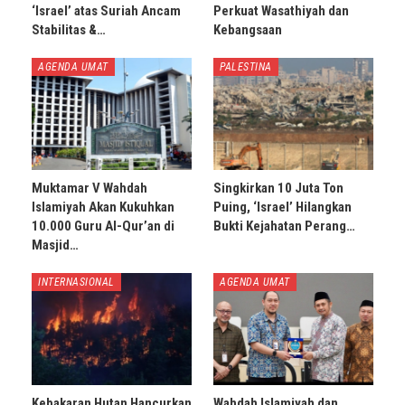
‘Israel’ atas Suriah Ancam
Perkuat Wasathiyah dan
Stabilitas &…
Kebangsaan
AGENDA UMAT
PALESTINA
Muktamar V Wahdah
Singkirkan 10 Juta Ton
Islamiyah Akan Kukuhkan
Puing, ‘Israel’ Hilangkan
10.000 Guru Al-Qur’an di
Bukti Kejahatan Perang…
Masjid…
INTERNASIONAL
AGENDA UMAT
Kebakaran Hutan Hancurkan
Wahdah Islamiyah dan