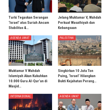
Turki Tegaskan Serangan
Jelang Muktamar V, Wahdah
‘Israel’ atas Suriah Ancam
Perkuat Wasathiyah dan
Stabilitas &…
Kebangsaan
AGENDA UMAT
PALESTINA
Muktamar V Wahdah
Singkirkan 10 Juta Ton
Islamiyah Akan Kukuhkan
Puing, ‘Israel’ Hilangkan
10.000 Guru Al-Qur’an di
Bukti Kejahatan Perang…
Masjid…
INTERNASIONAL
AGENDA UMAT