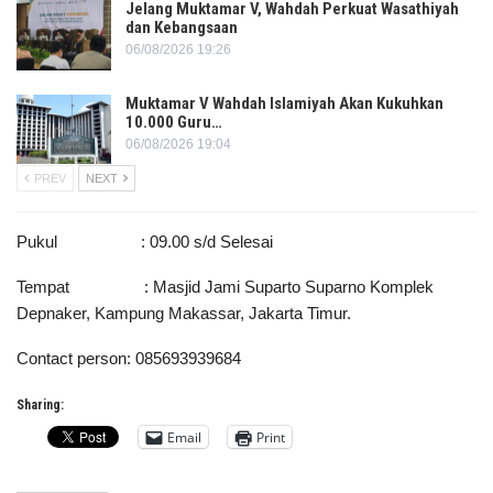
Jelang Muktamar V, Wahdah Perkuat Wasathiyah
dan Kebangsaan
06/08/2026 19:26
Muktamar V Wahdah Islamiyah Akan Kukuhkan
10.000 Guru…
06/08/2026 19:04
PREV
NEXT
Pukul : 09.00 s/d Selesai
Tempat : Masjid Jami Suparto Suparno Komplek
Depnaker, Kampung Makassar, Jakarta Timur.
Contact person: 085693939684
Sharing:
Email
Print