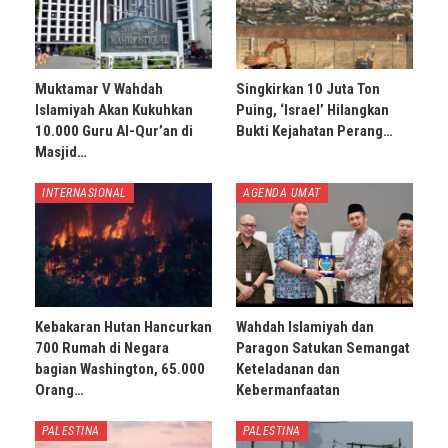
Muktamar V Wahdah
Singkirkan 10 Juta Ton
Islamiyah Akan Kukuhkan
Puing, ‘Israel’ Hilangkan
10.000 Guru Al-Qur’an di
Bukti Kejahatan Perang…
Masjid…
INTERNASIONAL
AGENDA UMAT
Kebakaran Hutan Hancurkan
Wahdah Islamiyah dan
700 Rumah di Negara
Paragon Satukan Semangat
bagian Washington, 65.000
Keteladanan dan
Orang…
Kebermanfaatan
PALESTINA
PALESTINA