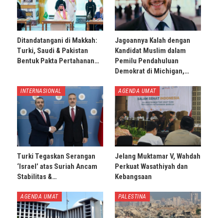
Ditandatangani di Makkah:
Jagoannya Kalah dengan
Turki, Saudi & Pakistan
Kandidat Muslim dalam
Bentuk Pakta Pertahanan…
Pemilu Pendahuluan
Demokrat di Michigan,…
INTERNASIONAL
AGENDA UMAT
Turki Tegaskan Serangan
Jelang Muktamar V, Wahdah
‘Israel’ atas Suriah Ancam
Perkuat Wasathiyah dan
Stabilitas &…
Kebangsaan
AGENDA UMAT
PALESTINA