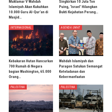
Muktamar V Wahdah
Singkirkan 10 Juta Ton
Islamiyah Akan Kukuhkan
Puing, ‘Israel’ Hilangkan
10.000 Guru Al-Qur’an di
Bukti Kejahatan Perang…
Masjid…
INTERNASIONAL
AGENDA UMAT
Kebakaran Hutan Hancurkan
Wahdah Islamiyah dan
700 Rumah di Negara
Paragon Satukan Semangat
bagian Washington, 65.000
Keteladanan dan
Orang…
Kebermanfaatan
PALESTINA
PALESTINA