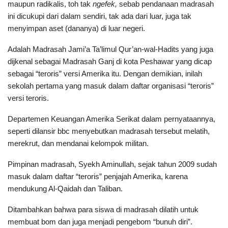
maupun radikalis, toh tak
ngefek,
sebab pendanaan madrasah
ini dicukupi dari dalam sendiri, tak ada dari luar, juga tak
menyimpan aset (dananya) di luar negeri.
Adalah Madrasah Jami’a Ta’limul Qur’an-wal-Hadits yang juga
dijkenal sebagai Madrasah Ganj di kota Peshawar yang dicap
sebagai “teroris” versi Amerika itu. Dengan demikian, inilah
sekolah pertama yang masuk dalam daftar organisasi “teroris”
versi teroris.
Departemen Keuangan Amerika Serikat dalam pernyataannya,
seperti dilansir bbc menyebutkan madrasah tersebut melatih,
merekrut, dan mendanai kelompok militan.
Pimpinan madrasah, Syekh Aminullah, sejak tahun 2009 sudah
masuk dalam daftar “teroris” penjajah Amerika, karena
mendukung Al-Qaidah dan Taliban.
Ditambahkan bahwa para siswa di madrasah dilatih untuk
membuat bom dan juga menjadi pengebom “bunuh diri”.