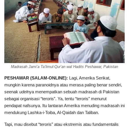
Madrasah Jami’a Ta’limul-Qur’an wal Hadits Peshawar, Pakistan
PESHAWAR (SALAM-ONLINE):
Lagi, Amerika Serikat,
mungkin karena paranoidnya atau merasa paling benar sendiri,
seenak
udel
nya menempatkan sebuah madrasah di Pakistan
sebagai organisasi “teroris”. Ya, tentu “teroris” menurut
pendapat nafsunya. Itu lantaran Amerika menuding madrasah ini
mendukung Lashka-i-Toiba, Al-Qaidah dan Taliban.
Tapi, mau disebut “teroris” atau ekstremis atau fundamentalis