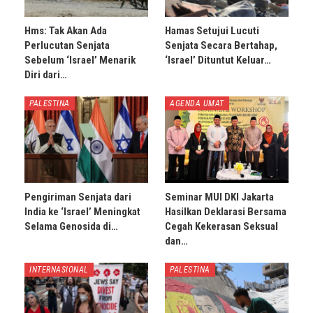
Hms: Tak Akan Ada
Hamas Setujui Lucuti
Perlucutan Senjata
Senjata Secara Bertahap,
Sebelum ‘Israel’ Menarik
‘Israel’ Dituntut Keluar…
Diri dari…
PALESTINA
AGENDA UMAT
Pengiriman Senjata dari
Seminar MUI DKI Jakarta
India ke ‘Israel’ Meningkat
Hasilkan Deklarasi Bersama
Selama Genosida di…
Cegah Kekerasan Seksual
dan…
INTERNASIONAL
PALESTINA