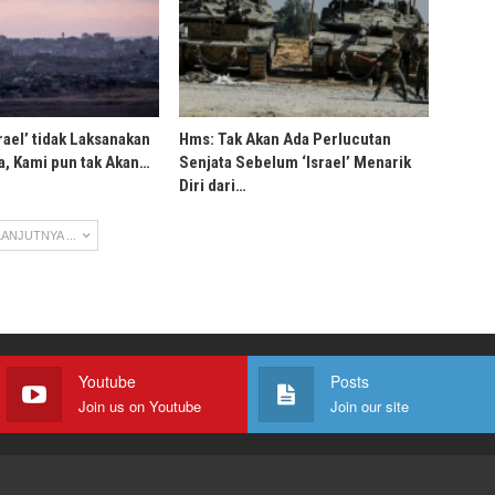
rael’ tidak Laksanakan
Hms: Tak Akan Ada Perlucutan
, Kami pun tak Akan…
Senjata Sebelum ‘Israel’ Menarik
Diri dari…
ANJUTNYA ...
Youtube
Posts
Join us on Youtube
Join our site