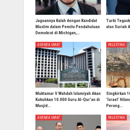
Jagoannya Kalah dengan Kandidat
Turki Tegask
Muslim dalam Pemilu Pendahuluan
atas Suriah 
Demokrat di Michigan,…
AGENDA UMAT
PALESTINA
Muktamar V Wahdah Islamiyah Akan
Singkirkan 1
Kukuhkan 10.000 Guru Al-Qur’an di
‘Israel’ Hila
Masjid…
Perang…
AGENDA UMAT
PALESTINA