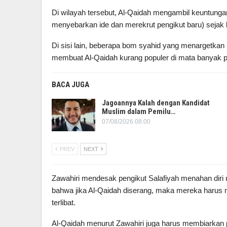
Di wilayah tersebut, Al-Qaidah mengambil keuntunga
menyebarkan ide dan merekrut pengikut baru) sejak 
Di sisi lain, beberapa bom syahid yang menargetkan 
membuat Al-Qaidah kurang populer di mata banyak 
BACA JUGA
Jagoannya Kalah dengan Kandidat
Muslim dalam Pemilu…
07/08/2026 08:00
PREV
NEXT
Zawahiri mendesak pengikut Salafiyah menahan diri
bahwa jika Al-Qaidah diserang, maka mereka harus
terlibat.
Al-Qaidah menurut Zawahiri juga harus membiarkan pe