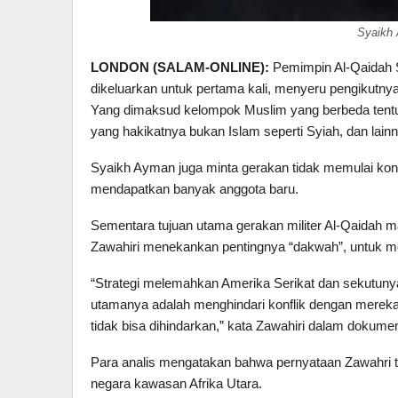
Syaikh 
LONDON (SALAM-ONLINE):
Pemimpin Al-Qaidah S
dikeluarkan untuk pertama kali, menyeru pengikutn
Yang dimaksud kelompok Muslim yang berbeda tentu
yang hakikatnya bukan Islam seperti Syiah, dan lain
Syaikh Ayman juga minta gerakan tidak memulai konfl
mendapatkan banyak anggota baru.
Sementara tujuan utama gerakan militer Al-Qaidah m
Zawahiri menekankan pentingnya “dakwah”, untuk men
“Strategi melemahkan Amerika Serikat dan sekutunya
utamanya adalah menghindari konflik dengan mereka,
tidak bisa dihindarkan,” kata Zawahiri dalam dokume
Para analis mengatakan bahwa pernyataan Zawahri te
negara kawasan Afrika Utara.