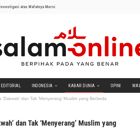
nvestigasi atas Wafatnya Mursi
EDITORIAL
INDONESIA
KABAR DUNIA
OPINI
WA
a ‘Dakwah’ dan Tak ‘Menyerang’ Muslim yang Berbeda
kwah’ dan Tak ‘Menyerang’ Muslim yang