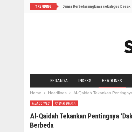
Dunia Berbelasungkawa sekaligus Desak I
TRENDING
BERANDA
INDEKS
HEADLINES
Home
Headlines
Al-Qaidah Tekankan Pentingny
HEADLINES
KABAR DUNIA
Al-Qaidah Tekankan Pentingnya ‘Da
Berbeda