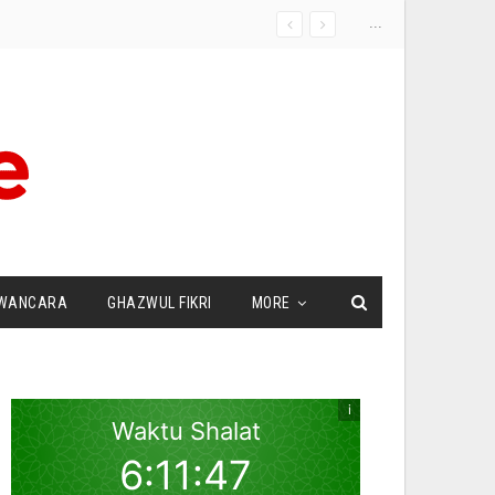
...
WANCARA
GHAZWUL FIKRI
MORE