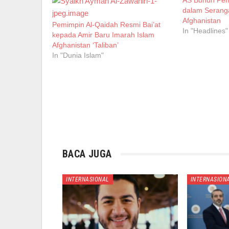
dalam Serang
Afghanistan
Pemimpin Al-Qaidah Resmi Bai’at
In "Headlines"
kepada Amir Baru Imarah Islam
Afghanistan ‘Taliban’
In "Dunia Islam"
BACA JUGA
INTERNASIONAL
INTERNASION