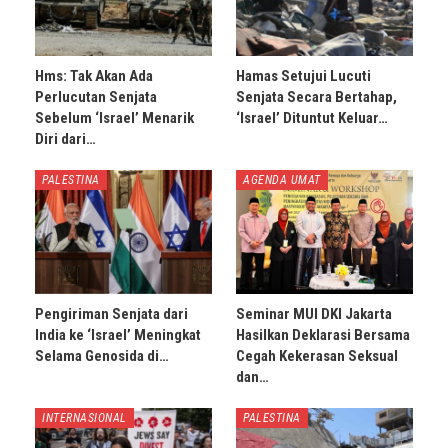
Hms: Tak Akan Ada
Hamas Setujui Lucuti
Perlucutan Senjata
Senjata Secara Bertahap,
Sebelum ‘Israel’ Menarik
‘Israel’ Dituntut Keluar…
Diri dari…
PALESTINA
AGENDA UMAT
Pengiriman Senjata dari
Seminar MUI DKI Jakarta
India ke ‘Israel’ Meningkat
Hasilkan Deklarasi Bersama
Selama Genosida di…
Cegah Kekerasan Seksual
dan…
INTERNASIONAL
PALESTINA