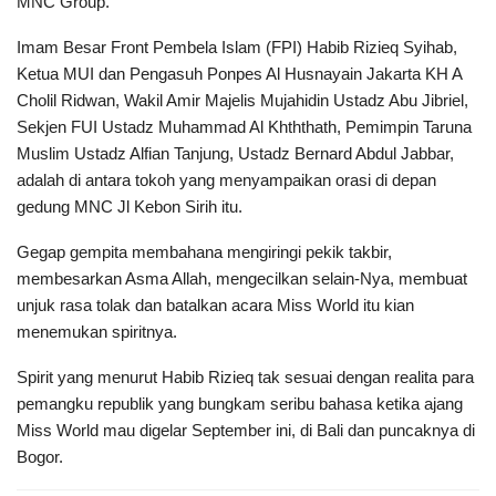
MNC Group.
Imam Besar Front Pembela Islam (FPI) Habib Rizieq Syihab,
Ketua MUI dan Pengasuh Ponpes Al Husnayain Jakarta KH A
Cholil Ridwan, Wakil Amir Majelis Mujahidin Ustadz Abu Jibriel,
Sekjen FUI Ustadz Muhammad Al Khththath, Pemimpin Taruna
Muslim Ustadz Alfian Tanjung, Ustadz Bernard Abdul Jabbar,
adalah di antara tokoh yang menyampaikan orasi di depan
gedung MNC Jl Kebon Sirih itu.
Gegap gempita membahana mengiringi pekik takbir,
membesarkan Asma Allah, mengecilkan selain-Nya, membuat
unjuk rasa tolak dan batalkan acara Miss World itu kian
menemukan spiritnya.
Spirit yang menurut Habib Rizieq tak sesuai dengan realita para
pemangku republik yang bungkam seribu bahasa ketika ajang
Miss World mau digelar September ini, di Bali dan puncaknya di
Bogor.