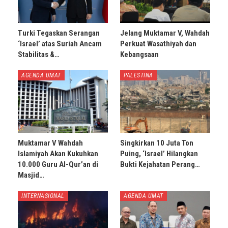
Turki Tegaskan Serangan
Jelang Muktamar V, Wahdah
‘Israel’ atas Suriah Ancam
Perkuat Wasathiyah dan
Stabilitas &…
Kebangsaan
AGENDA UMAT
PALESTINA
Muktamar V Wahdah
Singkirkan 10 Juta Ton
Islamiyah Akan Kukuhkan
Puing, ‘Israel’ Hilangkan
10.000 Guru Al-Qur’an di
Bukti Kejahatan Perang…
Masjid…
INTERNASIONAL
AGENDA UMAT