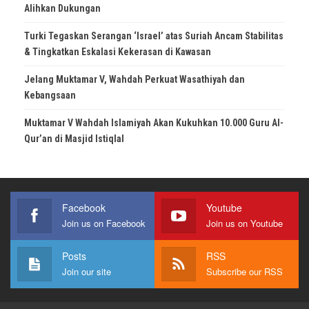
Alihkan Dukungan
Turki Tegaskan Serangan ‘Israel’ atas Suriah Ancam Stabilitas
& Tingkatkan Eskalasi Kekerasan di Kawasan
Jelang Muktamar V, Wahdah Perkuat Wasathiyah dan
Kebangsaan
Muktamar V Wahdah Islamiyah Akan Kukuhkan 10.000 Guru Al-
Qur’an di Masjid Istiqlal
Facebook
Youtube
Join us on Facebook
Join us on Youtube
Posts
RSS
Join our site
Subscribe our RSS