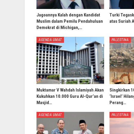
Jagoannya Kalah dengan Kandidat
Turki Tegask
Muslim dalam Pemilu Pendahuluan
atas Suriah 
Demokrat di Michigan,…
AGENDA UMAT
PALESTINA
Muktamar V Wahdah Islamiyah Akan
Singkirkan 1
Kukuhkan 10.000 Guru Al-Qur’an di
‘Israel’ Hila
Masjid…
Perang…
AGENDA UMAT
PALESTINA