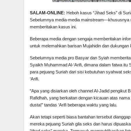
SALAM-ONLINE:
Heboh kasus “Jihad Seks” di Sur
Sebelumnya media-media mainstream—khususnya m
memberitakan kasus ini.
Beberapa media dengan sengaja memberitakan inform
untuk melemahkan barisan Mujahidin dan dukungan k
Sebelumnya media pro Basyar dan Syiah memberitaka
Syaikh Muhammad Al-‘Arifi, dimana dalam fatwa itu
para pejuang Suriah dari sisi kebutuhan syahwat se
‘Arifi.
“Apa yang disiarkan oleh channel Al-Jadid pengikut B
Rafidhah, yang berkaitan dengan kicauan atas nama say
dusta!” tandas ‘Arifi beberapa waktu yang lalu.
Akan tetapi seperti biasa bantahan tersebut dianggap
mereka pejuang Suriah gila seks dan harus dipuask
“jihad seks” mereka. Termasuk mempublikasikan foto