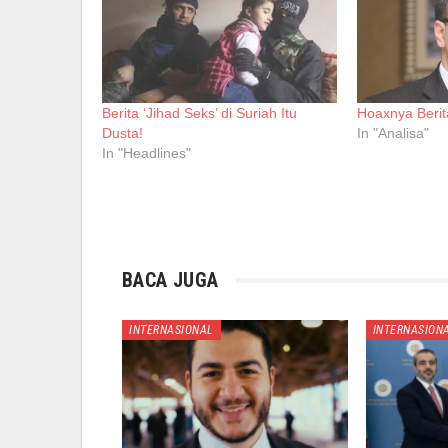
Berita ‘Jihad Seks’ di Suriah Itu
Hoaxnya Berit
Dusta!
In "Analisa"
In "Headlines"
BACA JUGA
INTERNASIONAL
INTERNASION