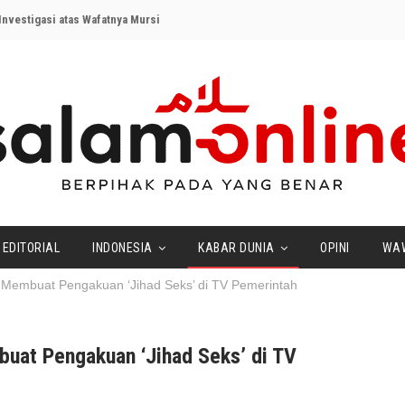
nvestigasi atas Wafatnya Mursi
EDITORIAL
INDONESIA
KABAR DUNIA
OPINI
WA
 Membuat Pengakuan ‘Jihad Seks’ di TV Pemerintah
buat Pengakuan ‘Jihad Seks’ di TV