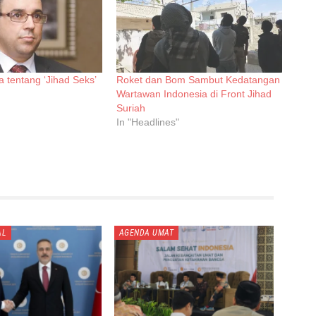
a tentang ‘Jihad Seks’
Roket dan Bom Sambut Kedatangan
Wartawan Indonesia di Front Jihad
Suriah
In "Headlines"
AL
AGENDA UMAT