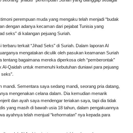
estimoni perempuan muda yang mengaku telah menjadi “budak
aan dengan adanya kecaman dari pejabat Tunisia yang
d seks” di kalangan pejuang Suriah.
 terbaru terkait “Jihad Seks” di Suriah. Dalam laporan Al
luarganya mengatakan diculik oleh pasukan keamanan Suriah
ita tentang bagaimana mereka diperkosa oleh “pemberontak”
 Al-Qaidah untuk memenuhi kebutuhan duniawi para pejuang
 seks”.
n mandi. Sementara saya sedang mandi, seorang pria datang,
a hanya mengenakan celana dalam. Dia kemudian menarik
rit dan ayah saya mendengar teriakan saya, tapi dia tidak
dis yang masih di bawah usia 18 tahun, dalam pengakuannya
hwa ayahnya telah menjual “kehormatan” nya kepada para