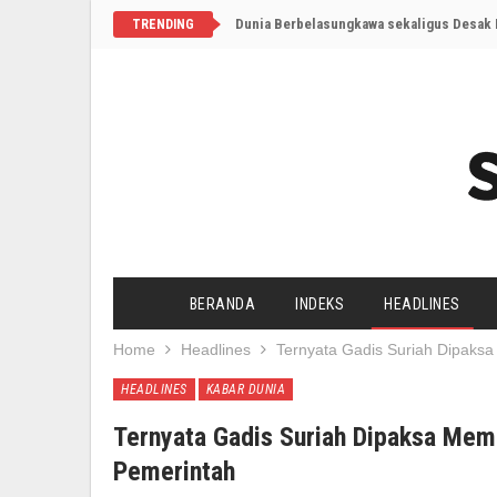
Dunia Berbelasungkawa sekaligus Desak I
TRENDING
BERANDA
INDEKS
HEADLINES
Home
Headlines
Ternyata Gadis Suriah Dipaksa
HEADLINES
KABAR DUNIA
Ternyata Gadis Suriah Dipaksa Mem
Pemerintah