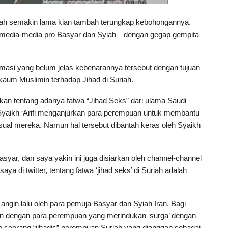
iah semakin lama kian tambah terungkap kebohongannya.
edia-media pro Basyar dan Syiah—dengan gegap gempita
asi yang belum jelas kebenarannya tersebut dengan tujuan
aum Muslimin terhadap Jihad di Suriah.
n tentang adanya fatwa “Jihad Seks” dari ulama Saudi
 Syaikh ‘Arifi menganjurkan para perempuan untuk membantu
ksual mereka. Namun hal tersebut dibantah keras oleh Syaikh
asyar, dan saya yakin ini juga disiarkan oleh channel-channel
a di twitter, tentang fatwa ‘jihad seks’ di Suriah adalah
 angin lalu oleh para pemuja Basyar dan Syiah Iran. Bagi
an dengan para perempuan yang merindukan ‘surga’ dengan
 seorang “jihadis” perempuan Suriah yang dianggap sebagai