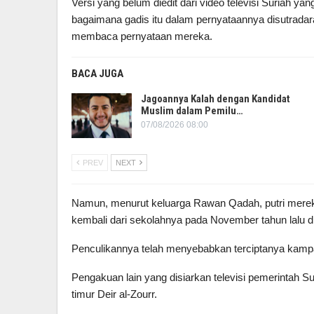
Versi yang belum diedit dari video televisi Suriah y
bagaimana gadis itu dalam pernyataannya disutradar
membaca pernyataan mereka.
BACA JUGA
Jagoannya Kalah dengan Kandidat
Muslim dalam Pemilu…
07/08/2026 08:00
PREV
NEXT
Namun, menurut keluarga Rawan Qadah, putri mereka
kembali dari sekolahnya pada November tahun lalu di
Penculikannya telah menyebabkan terciptanya kampany
Pengakuan lain yang disiarkan televisi pemerintah S
timur Deir al-Zourr.