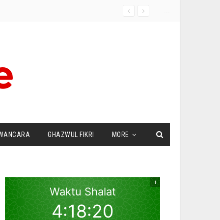
...
WANCARA
GHAZWUL FIKRI
MORE