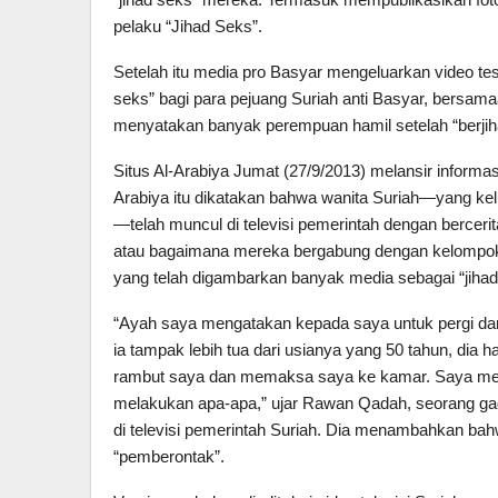
pelaku “Jihad Seks”.
Setelah itu media pro Basyar mengeluarkan video t
seks” bagi para pejuang Suriah anti Basyar, bersam
menyatakan banyak perempuan hamil setelah “berjiha
Situs Al-Arabiya Jumat (27/9/2013) melansir informasi
Arabiya itu dikatakan bahwa wanita Suriah—yang ke
—telah muncul di televisi pemerintah dengan bercer
atau bagaimana mereka bergabung dengan kelompok
yang telah digambarkan banyak media sebagai “jihad
“Ayah saya mengatakan kepada saya untuk pergi da
ia tampak lebih tua dari usianya yang 50 tahun, di
rambut saya dan memaksa saya ke kamar. Saya menje
melakukan apa-apa,” ujar Rawan Qadah, seorang ga
di televisi pemerintah Suriah. Dia menambahkan ba
“pemberontak”.