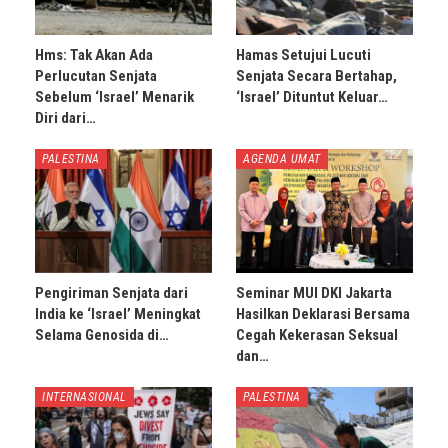
Hms: Tak Akan Ada
Hamas Setujui Lucuti
Perlucutan Senjata
Senjata Secara Bertahap,
Sebelum ‘Israel’ Menarik
‘Israel’ Dituntut Keluar…
Diri dari…
PALESTINA
AGENDA UMAT
Pengiriman Senjata dari
Seminar MUI DKI Jakarta
India ke ‘Israel’ Meningkat
Hasilkan Deklarasi Bersama
Selama Genosida di…
Cegah Kekerasan Seksual
dan…
INTERNASIONAL
PALESTINA