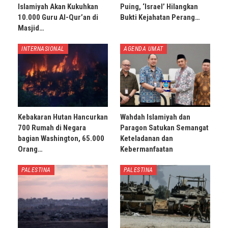
Islamiyah Akan Kukuhkan
Puing, ‘Israel’ Hilangkan
10.000 Guru Al-Qur’an di
Bukti Kejahatan Perang…
Masjid…
INTERNASIONAL
AGENDA UMAT
Kebakaran Hutan Hancurkan
Wahdah Islamiyah dan
700 Rumah di Negara
Paragon Satukan Semangat
bagian Washington, 65.000
Keteladanan dan
Orang…
Kebermanfaatan
PALESTINA
PALESTINA