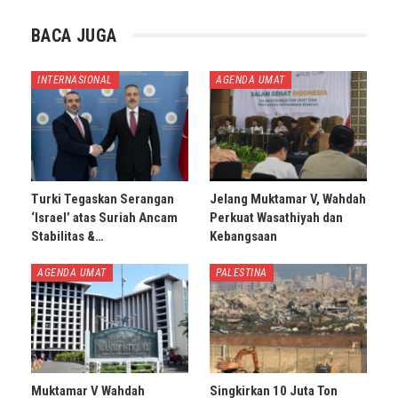
BACA JUGA
INTERNASIONAL
AGENDA UMAT
Turki Tegaskan Serangan
Jelang Muktamar V, Wahdah
‘Israel’ atas Suriah Ancam
Perkuat Wasathiyah dan
Stabilitas &…
Kebangsaan
AGENDA UMAT
PALESTINA
Muktamar V Wahdah
Singkirkan 10 Juta Ton