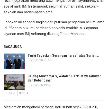
rezim juga akan melarang atau mengambil alih layanan-layanan
sosial milik IM. Ini termasuk sejumlah rumah sakit, sekolah-
sekolah dan badan-badan amal.
Langkah ini sebagai bagian dari putusan pengadilan belum lama
ini. “Secara hukum, berdasarkan vonis terakhir, itu (layanan-
layanan aset IM) sekarang dilarang,” tutur Mahanna.
BACA JUGA
Turki Tegaskan Serangan ‘Israel’ atas Suriah…
06/08/2026 21:48
Jelang Muktamar V, Wahdah Perkuat Wasathiyah
dan Kebangsaan
06/08/2026 19:26
PREV
NEXT
Mesir telah mengalami berbagai kerusuhan sejak 3 Juli lalu,