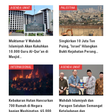
AGENDA UMAT
PALESTINA
Muktamar V Wahdah
Singkirkan 10 Juta Ton
Islamiyah Akan Kukuhkan
Puing, ‘Israel’ Hilangkan
10.000 Guru Al-Qur’an di
Bukti Kejahatan Perang…
Masjid…
INTERNASIONAL
AGENDA UMAT
Kebakaran Hutan Hancurkan
Wahdah Islamiyah dan
700 Rumah di Negara
Paragon Satukan Semangat
bagian Washington, 65.000
Keteladanan dan