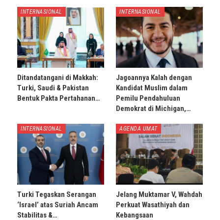
INTERNASIONAL
INTERNASIONAL
Ditandatangani di Makkah:
Jagoannya Kalah dengan
Turki, Saudi & Pakistan
Kandidat Muslim dalam
Bentuk Pakta Pertahanan…
Pemilu Pendahuluan
Demokrat di Michigan,…
INTERNASIONAL
AGENDA UMAT
Turki Tegaskan Serangan
Jelang Muktamar V, Wahdah
‘Israel’ atas Suriah Ancam
Perkuat Wasathiyah dan
Stabilitas &…
Kebangsaan