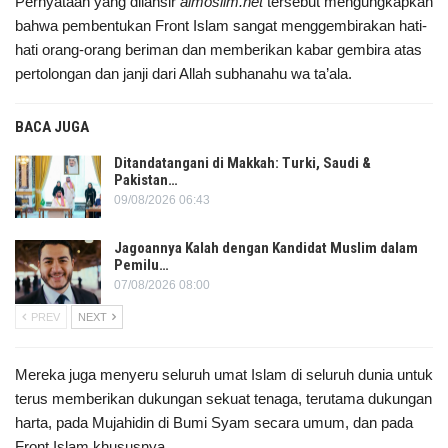
Pernyataan yang dilansir
almoslim.net
tersebut mengungkapkan
bahwa pembentukan Front Islam sangat menggembirakan hati-
hati orang-orang beriman dan memberikan kabar gembira atas
pertolongan dan janji dari Allah subhanahu wa ta’ala.
BACA JUGA
Ditandatangani di Makkah: Turki, Saudi &
Pakistan…
09/08/2026 06:43
Jagoannya Kalah dengan Kandidat Muslim dalam
Pemilu…
07/08/2026 08:00
PREV
NEXT
Mereka juga menyeru seluruh umat Islam di seluruh dunia untuk
terus memberikan dukungan sekuat tenaga, terutama dukungan
harta, pada Mujahidin di Bumi Syam secara umum, dan pada
Front Islam khususnya.