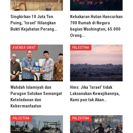
Singkirkan 10 Juta Ton
Kebakaran Hutan Hancurkan
Puing, ‘Israel’ Hilangkan
700 Rumah di Negara
Bukti Kejahatan Perang…
bagian Washington, 65.000
Orang…
AGENDA UMAT
PALESTINA
Wahdah Islamiyah dan
Hms: Jika ‘Israel’ tidak
Paragon Satukan Semangat
Laksanakan Kewajibannya,
Keteladanan dan
Kami pun tak Akan…
Kebermanfaatan
PALESTINA
PALESTINA