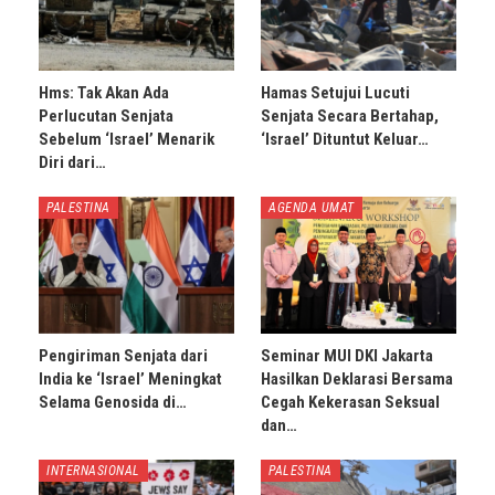
Hms: Tak Akan Ada
Hamas Setujui Lucuti
Perlucutan Senjata
Senjata Secara Bertahap,
Sebelum ‘Israel’ Menarik
‘Israel’ Dituntut Keluar…
Diri dari…
PALESTINA
AGENDA UMAT
Pengiriman Senjata dari
Seminar MUI DKI Jakarta
India ke ‘Israel’ Meningkat
Hasilkan Deklarasi Bersama
Selama Genosida di…
Cegah Kekerasan Seksual
dan…
INTERNASIONAL
PALESTINA