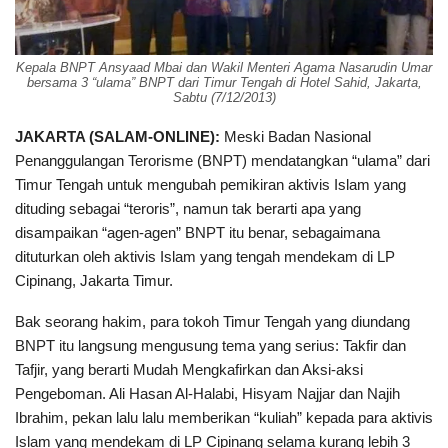
Kepala BNPT Ansyaad Mbai dan Wakil Menteri Agama Nasarudin Umar
bersama 3 “ulama” BNPT dari Timur Tengah di Hotel Sahid, Jakarta,
Sabtu (7/12/2013)
JAKARTA (SALAM-ONLINE):
Meski Badan Nasional
Penanggulangan Terorisme (BNPT) mendatangkan “ulama” dari
Timur Tengah untuk mengubah pemikiran aktivis Islam yang
dituding sebagai “teroris”, namun tak berarti apa yang
disampaikan “agen-agen” BNPT itu benar, sebagaimana
dituturkan oleh aktivis Islam yang tengah mendekam di LP
Cipinang, Jakarta Timur.
Bak seorang hakim, para tokoh Timur Tengah yang diundang
BNPT itu langsung mengusung tema yang serius: Takfir dan
Tafjir, yang berarti Mudah Mengkafirkan dan Aksi-aksi
Pengeboman. Ali Hasan Al-Halabi, Hisyam Najjar dan Najih
Ibrahim, pekan lalu lalu memberikan “kuliah” kepada para aktivis
Islam yang mendekam di LP Cipinang selama kurang lebih 3