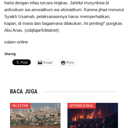
harta dengan infaq secara ringkas.
Jahidul musyrikina bi
anfusikum wa amwalikum wa alsinatikum
. Karena jihad menurut
Syaikh Usamah, pelaksanaannya harus memperhatikan,
kapan, di mana dan bagaimana dilakukan. Ini penting!” pungkas
Abu Anas. (sdqfajar/kiblatnet)
salam-online
Sharing:
Email
Print
BACA JUGA
PALESTINA
INTERNASIONAL