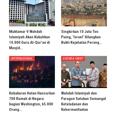
Muktamar V Wahdah
Singkirkan 10 Juta Ton
Islamiyah Akan Kukuhkan
Puing, ‘Israel’ Hilangkan
10.000 Guru Al-Qur’an di
Bukti Kejahatan Perang…
Masjid…
INTERNASIONAL
AGENDA UMAT
Kebakaran Hutan Hancurkan
Wahdah Islamiyah dan
700 Rumah di Negara
Paragon Satukan Semangat
bagian Washington, 65.000
Keteladanan dan
Orang…
Kebermanfaatan