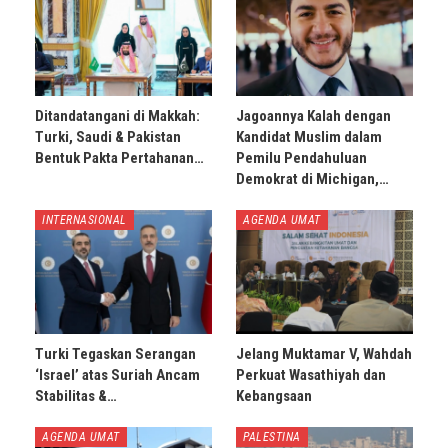
Ditandatangani di Makkah:
Jagoannya Kalah dengan
Turki, Saudi & Pakistan
Kandidat Muslim dalam
Bentuk Pakta Pertahanan…
Pemilu Pendahuluan
Demokrat di Michigan,…
INTERNASIONAL
AGENDA UMAT
Turki Tegaskan Serangan
Jelang Muktamar V, Wahdah
‘Israel’ atas Suriah Ancam
Perkuat Wasathiyah dan
Stabilitas &…
Kebangsaan
AGENDA UMAT
PALESTINA