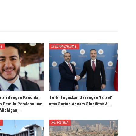
AL
INTERNASIONAL
alah dengan Kandidat
Turki Tegaskan Serangan ‘Israel’
m Pemilu Pendahuluan
atas Suriah Ancam Stabilitas &…
 Michigan,…
T
PALESTINA