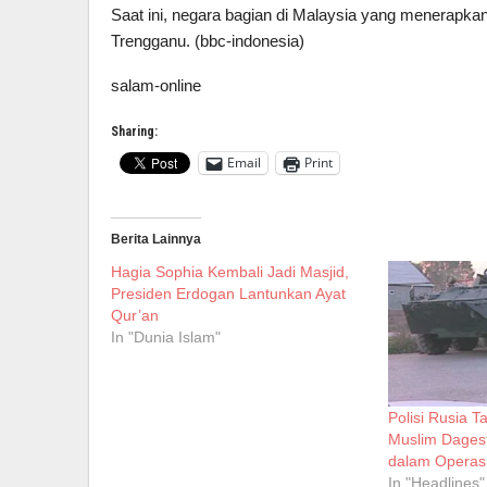
Saat ini, negara bagian di Malaysia yang menerapkan
Trengganu. (bbc-indonesia)
salam-online
Sharing:
Email
Print
Berita Lainnya
Hagia Sophia Kembali Jadi Masjid,
Presiden Erdogan Lantunkan Ayat
Qur’an
In "Dunia Islam"
Polisi Rusia 
Muslim Dagest
dalam Operasi
In "Headlines"