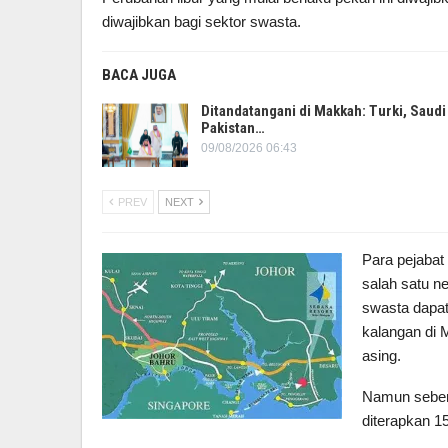
diwajibkan bagi sektor swasta.
BACA JUGA
Ditandatangani di Makkah: Turki, Saudi
Pakistan…
09/08/2026 06:43
PREV
NEXT
Para pejabat
salah satu n
swasta dapat
kalangan di 
asing.
Namun sebena
diterapkan 15