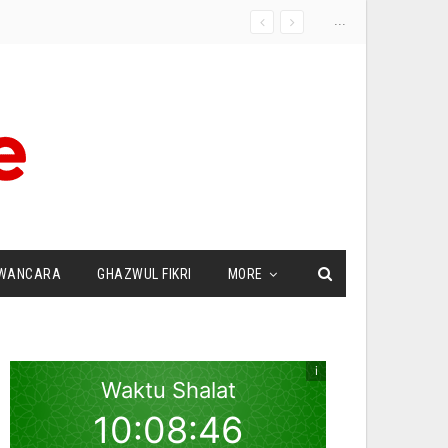
...
WANCARA
GHAZWUL FIKRI
MORE