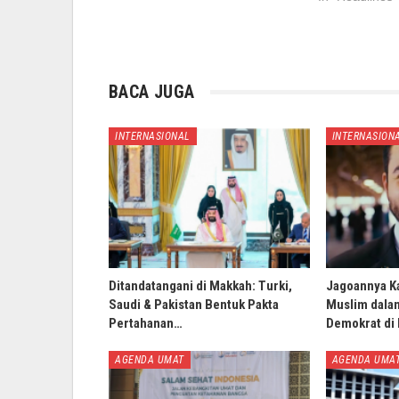
BACA JUGA
INTERNASIONAL
INTERNASION
Ditandatangani di Makkah: Turki,
Jagoannya K
Saudi & Pakistan Bentuk Pakta
Muslim dala
Pertahanan…
Demokrat di
AGENDA UMAT
AGENDA UMA