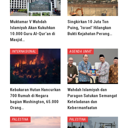
Muktamar V Wahdah
Singkirkan 10 Juta Ton
Islamiyah Akan Kukuhkan
Puing, ‘Israel’ Hilangkan
10.000 Guru Al-Qur’an di
Bukti Kejahatan Perang…
Masjid…
INTERNASIONAL
AGENDA UMAT
Kebakaran Hutan Hancurkan
Wahdah Islamiyah dan
700 Rumah di Negara
Paragon Satukan Semangat
bagian Washington, 65.000
Keteladanan dan
Orang…
Kebermanfaatan
PALESTINA
PALESTINA