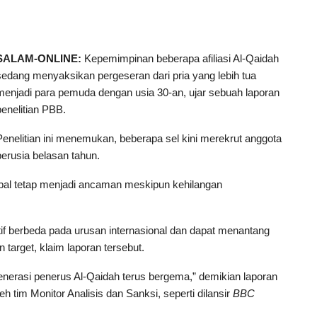
SALAM-ONLINE:
Kepemimpinan beberapa afiliasi Al-Qaidah
sedang menyaksikan pergeseran dari pria yang lebih tua
menjadi para pemuda dengan usia 30-an, ujar sebuah laporan
penelitian PBB.
Penelitian ini menemukan, beberapa sel kini merekrut anggota
berusia belasan tahun.
obal tetap menjadi ancaman meskipun kehilangan
f berbeda pada urusan internasional dan dapat menantang
target, klaim laporan tersebut.
h generasi penerus Al-Qaidah terus bergema,” demikian laporan
im Monitor Analisis dan Sanksi, seperti dilansir
BBC