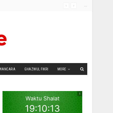
...
WANCARA
GHAZWUL FIKRI
MORE