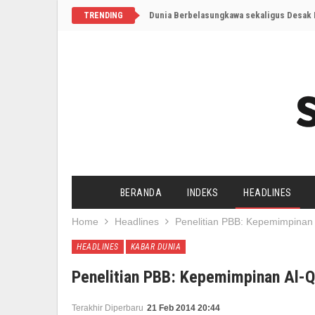
Dunia Berbelasungkawa sekaligus Desak I
TRENDING
BERANDA
INDEKS
HEADLINES
Home
Headlines
Penelitian PBB: Kepemimpinan
HEADLINES
KABAR DUNIA
Penelitian PBB: Kepemimpinan Al-Q
Terakhir Diperbaru
21 Feb 2014 20:44