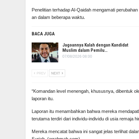
Penelitian terhadap Al-Qaidah mengamati perubahan
an dalam beberapa waktu.
BACA JUGA
Jagoannya Kalah dengan Kandidat
Muslim dalam Pemilu…
07/08/2026 08:00
PREV
NEXT
“Komandan level menengah, khususnya, dibentuk ole
laporan itu.
Laporan itu menambahkan bahwa mereka mendapatkan 
terutama terdiri dari individu-individu di usia remaja 
Mereka mencatat bahwa ini sangat jelas terlihat dal
Suriah. (arrahmah.com)