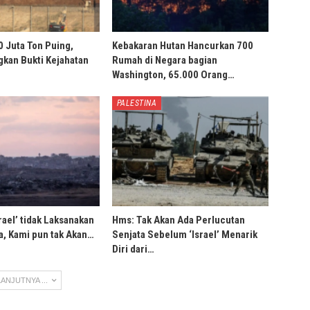
0 Juta Ton Puing,
Kebakaran Hutan Hancurkan 700
ngkan Bukti Kejahatan
Rumah di Negara bagian
Washington, 65.000 Orang…
PALESTINA
rael’ tidak Laksanakan
Hms: Tak Akan Ada Perlucutan
, Kami pun tak Akan…
Senjata Sebelum ‘Israel’ Menarik
Diri dari…
ANJUTNYA ...