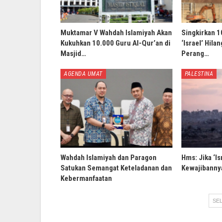
Muktamar V Wahdah Islamiyah Akan
Singkirkan 1
Kukuhkan 10.000 Guru Al-Qur’an di
‘Israel’ Hila
Masjid…
Perang…
AGENDA UMAT
PALESTINA
Wahdah Islamiyah dan Paragon
Hms: Jika ‘Is
Satukan Semangat Keteladanan dan
Kewajibannya
Kebermanfaatan
SEL