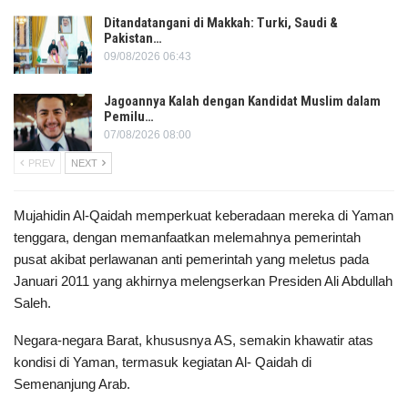
Ditandatangani di Makkah: Turki, Saudi &
Pakistan…
09/08/2026 06:43
Jagoannya Kalah dengan Kandidat Muslim dalam
Pemilu…
07/08/2026 08:00
PREV
NEXT
Mujahidin Al-Qaidah memperkuat keberadaan mereka di Yaman
tenggara, dengan memanfaatkan melemahnya pemerintah
pusat akibat perlawanan anti pemerintah yang meletus pada
Januari 2011 yang akhirnya melengserkan Presiden Ali Abdullah
Saleh.
Negara-negara Barat, khususnya AS, semakin khawatir atas
kondisi di Yaman, termasuk kegiatan Al- Qaidah di
Semenanjung Arab.