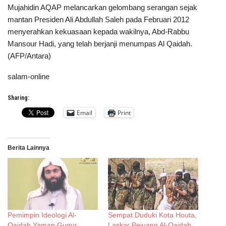
Mujahidin AQAP melancarkan gelombang serangan sejak
mantan Presiden Ali Abdullah Saleh pada Februari 2012
menyerahkan kekuasaan kepada wakilnya, Abd-Rabbu
Mansour Hadi, yang telah berjanji menumpas Al Qaidah.
(AFP/Antara)
salam-online
Sharing:
Email
Print
Berita Lainnya
Pemimpin Ideologi Al-
Sempat Duduki Kota Houta,
Qaidah Yaman Gugur
Laskar Pejuang Al-Qaidah