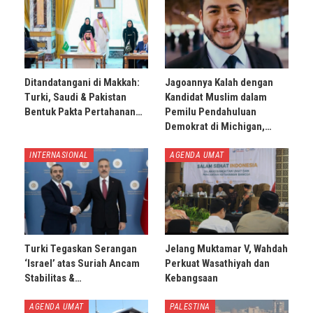
Ditandatangani di Makkah:
Jagoannya Kalah dengan
Turki, Saudi & Pakistan
Kandidat Muslim dalam
Bentuk Pakta Pertahanan…
Pemilu Pendahuluan
Demokrat di Michigan,…
INTERNASIONAL
AGENDA UMAT
Turki Tegaskan Serangan
Jelang Muktamar V, Wahdah
‘Israel’ atas Suriah Ancam
Perkuat Wasathiyah dan
Stabilitas &…
Kebangsaan
AGENDA UMAT
PALESTINA