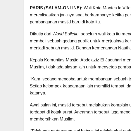
PARIS (SALAM-ONLINE):
Wali Kota Mantes la Ville 
merealisasikan janjinya saat berkampanye ketika pem
pembangunan masjid baru di kota itu.
Dikutip dari
World Bulletin
, sebelum wali kota itu men
membeli sebuah gedung publik untuk menjualnya kem
menjadi sebuah masjid. Dengan kemenangan Nauth, 
Kepala Komunitas Masjid, Abdelaziz El Jaouhari m
Muslim, tidak ada alasan lain untuk menyetop pemba
“Kami sedang mencoba untuk membangun sebuah temp
Setiap kelompok keagamaan lain memiliki tempat, da
katanya.
Awal bulan ini, masjid tersebut melakukan komplain
terdapat di kotak surat. Ancaman tersebut juga meng
membersihkan Muslim.
“Tidak ada pertanyaan lagi bahwa ini adalah aksi rasi