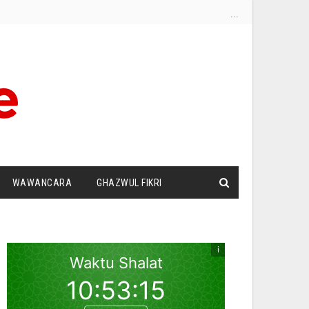
...
WAWANCARA
GHAZWUL FIKRI
I
SURAT PEMBACA
ZIONISME
DUT PANDANG
SILATURRAHIM