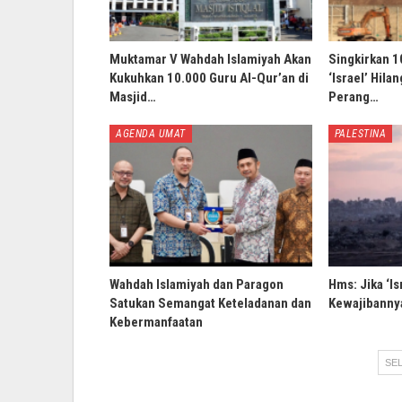
Muktamar V Wahdah Islamiyah Akan
Singkirkan 1
Kukuhkan 10.000 Guru Al-Qur’an di
‘Israel’ Hila
Masjid…
Perang…
AGENDA UMAT
PALESTINA
Wahdah Islamiyah dan Paragon
Hms: Jika ‘Is
Satukan Semangat Keteladanan dan
Kewajibannya
Kebermanfaatan
SEL