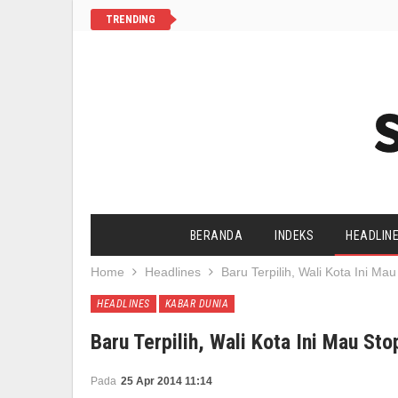
TRENDING
BERANDA
INDEKS
HEADLIN
Home
Headlines
Baru Terpilih, Wali Kota Ini 
SALAM CHANNEL
YAA SALAAM
HEADLINES
KABAR DUNIA
AGENDA UMAT
HIDUP SEHAT
Baru Terpilih, Wali Kota Ini Mau S
Pada
25 Apr 2014 11:14