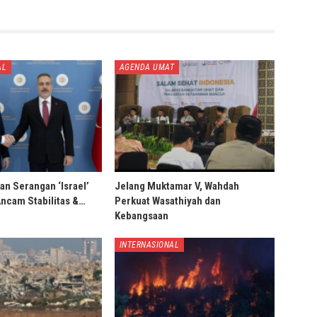
AL
AGENDA UMAT
an Serangan ‘Israel’
Jelang Muktamar V, Wahdah
Ancam Stabilitas &…
Perkuat Wasathiyah dan
Kebangsaan
INTERNASIONAL