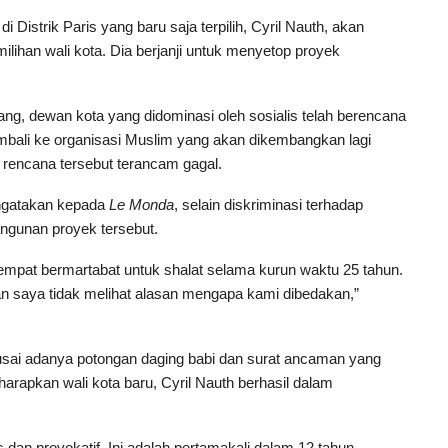
di Distrik Paris yang baru saja terpilih, Cyril Nauth, akan
ilihan wali kota. Dia berjanji untuk menyetop proyek
ang, dewan kota yang didominasi oleh sosialis telah berencana
bali ke organisasi Muslim yang akan dikembangkan lagi
rencana tersebut terancam gagal.
engatakan kepada
Le Monda
, selain diskriminasi terhadap
ngunan proyek tersebut.
at bermartabat untuk shalat selama kurun waktu 25 tahun.
n saya tidak melihat alasan mengapa kami dibedakan,”
 usai adanya potongan daging babi dan surat ancaman yang
harapkan wali kota baru, Cyril Nauth berhasil dalam
s dan provokatif. Ini adalah pertamakali dalam 12 tahun,