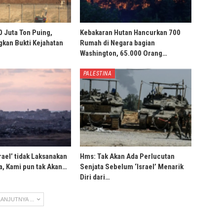
0 Juta Ton Puing,
Kebakaran Hutan Hancurkan 700
ngkan Bukti Kejahatan
Rumah di Negara bagian
Washington, 65.000 Orang…
PALESTINA
rael’ tidak Laksanakan
Hms: Tak Akan Ada Perlucutan
, Kami pun tak Akan…
Senjata Sebelum ‘Israel’ Menarik
Diri dari…
ANJUTNYA ...