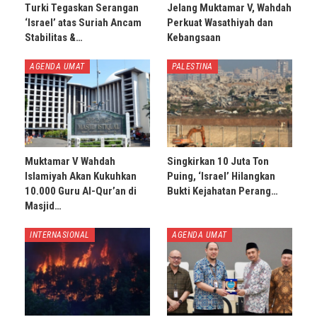
Turki Tegaskan Serangan
Jelang Muktamar V, Wahdah
‘Israel’ atas Suriah Ancam
Perkuat Wasathiyah dan
Stabilitas &…
Kebangsaan
AGENDA UMAT
PALESTINA
Muktamar V Wahdah
Singkirkan 10 Juta Ton
Islamiyah Akan Kukuhkan
Puing, ‘Israel’ Hilangkan
10.000 Guru Al-Qur’an di
Bukti Kejahatan Perang…
Masjid…
INTERNASIONAL
AGENDA UMAT