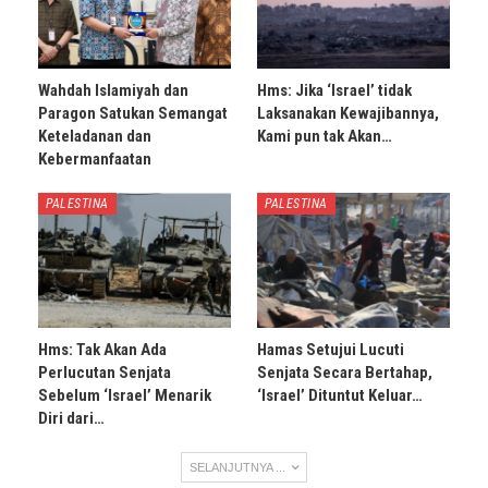
Wahdah Islamiyah dan
Hms: Jika ‘Israel’ tidak
Paragon Satukan Semangat
Laksanakan Kewajibannya,
Keteladanan dan
Kami pun tak Akan…
Kebermanfaatan
PALESTINA
PALESTINA
Hms: Tak Akan Ada
Hamas Setujui Lucuti
Perlucutan Senjata
Senjata Secara Bertahap,
Sebelum ‘Israel’ Menarik
‘Israel’ Dituntut Keluar…
Diri dari…
SELANJUTNYA ...