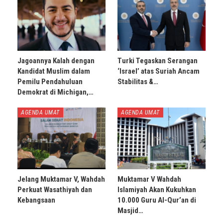
Jagoannya Kalah dengan
Turki Tegaskan Serangan
Kandidat Muslim dalam
‘Israel’ atas Suriah Ancam
Pemilu Pendahuluan
Stabilitas &…
Demokrat di Michigan,…
AGENDA UMAT
AGENDA UMAT
Jelang Muktamar V, Wahdah
Muktamar V Wahdah
Perkuat Wasathiyah dan
Islamiyah Akan Kukuhkan
Kebangsaan
10.000 Guru Al-Qur’an di
Masjid…