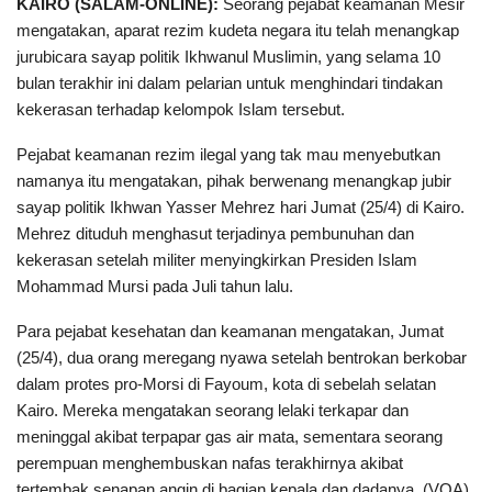
KAIRO (SALAM-ONLINE):
Seorang pejabat keamanan Mesir
mengatakan, aparat rezim kudeta negara itu telah menangkap
jurubicara sayap politik Ikhwanul Muslimin, yang selama 10
bulan terakhir ini dalam pelarian untuk menghindari tindakan
kekerasan terhadap kelompok Islam tersebut.
Pejabat keamanan rezim ilegal yang tak mau menyebutkan
namanya itu mengatakan, pihak berwenang menangkap jubir
sayap politik Ikhwan Yasser Mehrez hari Jumat (25/4) di Kairo.
Mehrez dituduh menghasut terjadinya pembunuhan dan
kekerasan setelah militer menyingkirkan Presiden Islam
Mohammad Mursi pada Juli tahun lalu.
Para pejabat kesehatan dan keamanan mengatakan, Jumat
(25/4), dua orang meregang nyawa setelah bentrokan berkobar
dalam protes pro-Morsi di Fayoum, kota di sebelah selatan
Kairo. Mereka mengatakan seorang lelaki terkapar dan
meninggal akibat terpapar gas air mata, sementara seorang
perempuan menghembuskan nafas terakhirnya akibat
tertembak senapan angin di bagian kepala dan dadanya. (VOA)