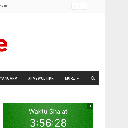
...
Jagoannya Kalah dengan Kandidat Muslim dalam Pemilu Pendahuluan Demokrat di Michigan, Kelompok Pro-‘Israel’ AS Alihkan Dukungan
WANCARA
GHAZWUL FIKRI
MORE