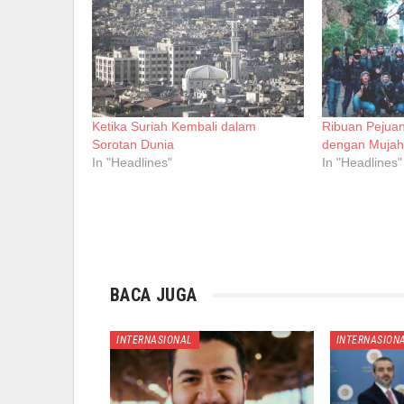
Ketika Suriah Kembali dalam
Ribuan Pejua
Sorotan Dunia
dengan Mujahi
In "Headlines"
In "Headlines"
BACA JUGA
INTERNASIONAL
INTERNASION