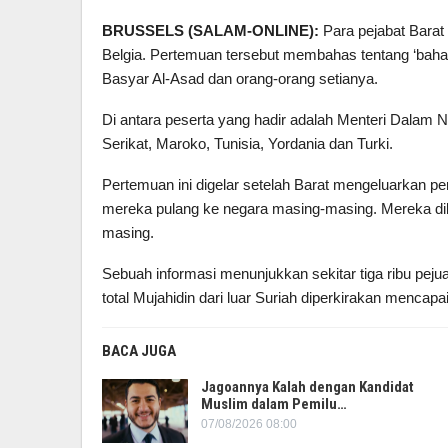
BRUSSELS (SALAM-ONLINE):
Para pejabat Barat 
Belgia. Pertemuan tersebut membahas tentang ‘bahay
Basyar Al-Asad dan orang-orang setianya.
Di antara peserta yang hadir adalah Menteri Dalam N
Serikat, Maroko, Tunisia, Yordania dan Turki.
Pertemuan ini digelar setelah Barat mengeluarkan per
mereka pulang ke negara masing-masing. Mereka dikh
masing.
Sebuah informasi menunjukkan sekitar tiga ribu pejua
total Mujahidin dari luar Suriah diperkirakan mencapai
BACA JUGA
Jagoannya Kalah dengan Kandidat
Muslim dalam Pemilu…
07/08/2026 08:00