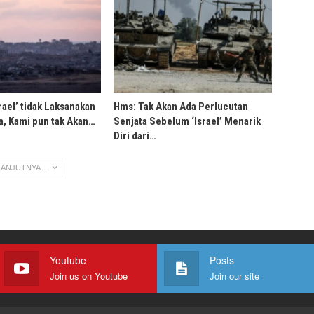
rael’ tidak Laksanakan
Hms: Tak Akan Ada Perlucutan
, Kami pun tak Akan…
Senjata Sebelum ‘Israel’ Menarik
Diri dari…
ANJUTNYA ...
Youtube
Posts
Join us on Youtube
Join our site