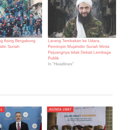
ng Asing Bergabung
Larang Tembakan ke Udara,
din Suriah
Pemimpin Mujahidin Suriah Minta
Pejuangnya tidak Dekati Lembaga
Publik
In "Headlines"
AL
AGENDA UMAT