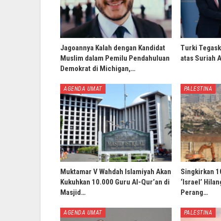
Jagoannya Kalah dengan Kandidat
Turki Tegask
Muslim dalam Pemilu Pendahuluan
atas Suriah 
Demokrat di Michigan,…
AGENDA UMAT
PALESTINA
Muktamar V Wahdah Islamiyah Akan
Singkirkan 1
Kukuhkan 10.000 Guru Al-Qur’an di
‘Israel’ Hila
Masjid…
Perang…
AGENDA UMAT
PALESTINA