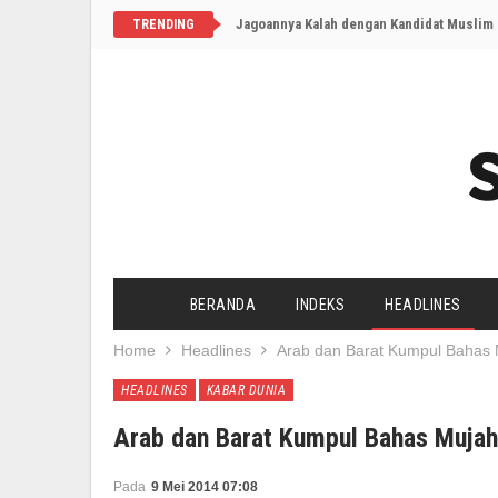
TRENDING
BERANDA
INDEKS
HEADLINES
Home
Headlines
Arab dan Barat Kumpul Bahas M
HEADLINES
KABAR DUNIA
Arab dan Barat Kumpul Bahas Mujahi
Pada
9 Mei 2014 07:08