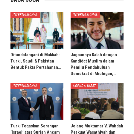
INTERNASIONAL
INTERNASIONAL
Ditandatangani di Makkah:
Jagoannya Kalah dengan
Turki, Saudi & Pakistan
Kandidat Muslim dalam
Bentuk Pakta Pertahanan…
Pemilu Pendahuluan
Demokrat di Michigan,…
INTERNASIONAL
AGENDA UMAT
Turki Tegaskan Serangan
Jelang Muktamar V, Wahdah
‘Israel’ atas Suriah Ancam
Perkuat Wasathiyah dan