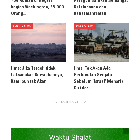
700 Rumah di Negara
Paragon Satukan Semangat
bagian Washington, 65.000
Keteladanan dan
Orang…
Kebermanfaatan
PALESTINA
PALESTINA
Hms: Jika ‘Israel’ tidak
Hms: Tak Akan Ada
Laksanakan Kewajibannya,
Perlucutan Senjata
Kami pun tak Akan…
Sebelum ‘Israel’ Menarik
Diri dari…
SELANJUTNYA ...