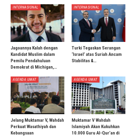
INTERNASIONAL
INTERNASIONAL
Jagoannya Kalah dengan
Turki Tegaskan Serangan
Kandidat Muslim dalam
‘Israel’ atas Suriah Ancam
Pemilu Pendahuluan
Stabilitas &…
Demokrat di Michigan,…
AGENDA UMAT
AGENDA UMAT
Jelang Muktamar V, Wahdah
Muktamar V Wahdah
Perkuat Wasathiyah dan
Islamiyah Akan Kukuhkan
Kebangsaan
10.000 Guru Al-Qur’an di