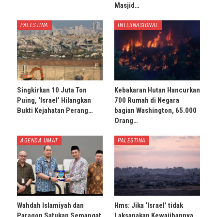
Masjid…
PALESTINA
INTERNASIONAL
Singkirkan 10 Juta Ton
Kebakaran Hutan Hancurkan
Puing, ‘Israel’ Hilangkan
700 Rumah di Negara
Bukti Kejahatan Perang…
bagian Washington, 65.000
Orang…
AGENDA UMAT
PALESTINA
Wahdah Islamiyah dan
Hms: Jika ‘Israel’ tidak
Paragon Satukan Semangat
Laksanakan Kewajibannya,