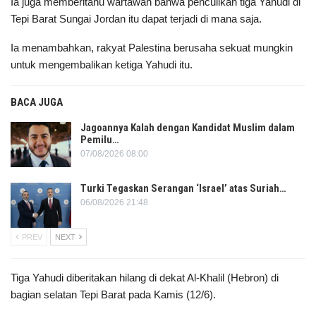
Ia juga memberitahu wartawan bahwa penculikan tiga Yahudi di
Tepi Barat Sungai Jordan itu dapat terjadi di mana saja.
Ia menambahkan, rakyat Palestina berusaha sekuat mungkin
untuk mengembalikan ketiga Yahudi itu.
BACA JUGA
Jagoannya Kalah dengan Kandidat Muslim dalam
Pemilu…
07/08/2026 08:00
Turki Tegaskan Serangan ‘Israel’ atas Suriah…
06/08/2026 21:48
PREV
NEXT
Tiga Yahudi diberitakan hilang di dekat Al-Khalil (Hebron) di
bagian selatan Tepi Barat pada Kamis (12/6).