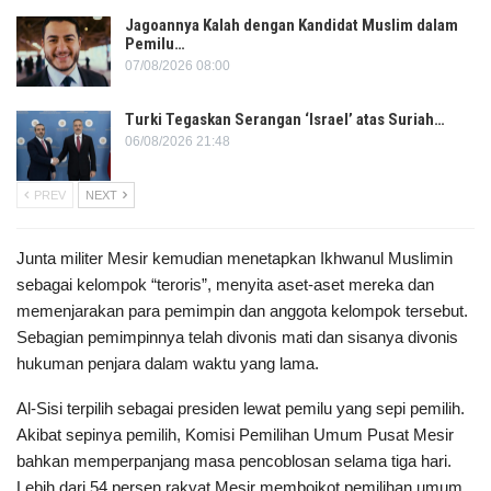
Jagoannya Kalah dengan Kandidat Muslim dalam
Pemilu…
07/08/2026 08:00
Turki Tegaskan Serangan ‘Israel’ atas Suriah…
06/08/2026 21:48
PREV
NEXT
Junta militer Mesir kemudian menetapkan Ikhwanul Muslimin
sebagai kelompok “teroris”, menyita aset-aset mereka dan
memenjarakan para pemimpin dan anggota kelompok tersebut.
Sebagian pemimpinnya telah divonis mati dan sisanya divonis
hukuman penjara dalam waktu yang lama.
Al-Sisi terpilih sebagai presiden lewat pemilu yang sepi pemilih.
Akibat sepinya pemilih, Komisi Pemilihan Umum Pusat Mesir
bahkan memperpanjang masa pencoblosan selama tiga hari.
Lebih dari 54 persen rakyat Mesir memboikot pemilihan umum