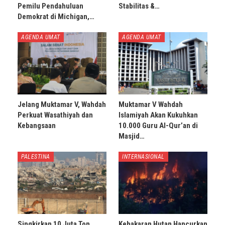
Pemilu Pendahuluan
Stabilitas &…
Demokrat di Michigan,…
AGENDA UMAT
AGENDA UMAT
Jelang Muktamar V, Wahdah
Muktamar V Wahdah
Perkuat Wasathiyah dan
Islamiyah Akan Kukuhkan
Kebangsaan
10.000 Guru Al-Qur’an di
Masjid…
PALESTINA
INTERNASIONAL
Singkirkan 10 Juta Ton
Kebakaran Hutan Hancurkan