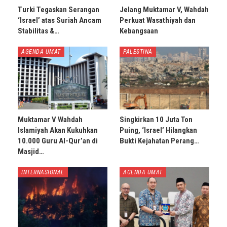
Turki Tegaskan Serangan
Jelang Muktamar V, Wahdah
‘Israel’ atas Suriah Ancam
Perkuat Wasathiyah dan
Stabilitas &…
Kebangsaan
AGENDA UMAT
PALESTINA
Muktamar V Wahdah
Singkirkan 10 Juta Ton
Islamiyah Akan Kukuhkan
Puing, ‘Israel’ Hilangkan
10.000 Guru Al-Qur’an di
Bukti Kejahatan Perang…
Masjid…
INTERNASIONAL
AGENDA UMAT