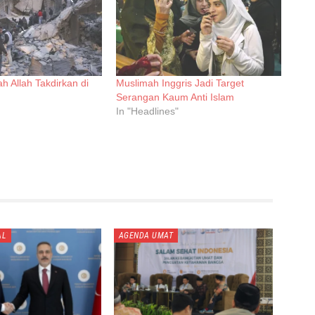
ah Allah Takdirkan di
Muslimah Inggris Jadi Target
Serangan Kaum Anti Islam
In "Headlines"
AL
AGENDA UMAT