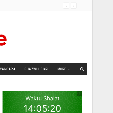
...
WANCARA
GHAZWUL FIKRI
MORE