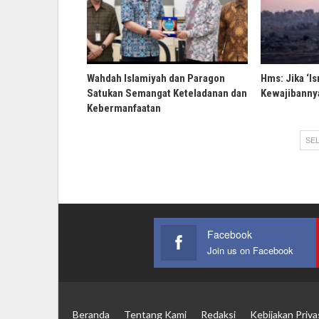
Wahdah Islamiyah dan Paragon
Hms: Jika ‘Is
Satukan Semangat Keteladanan dan
Kewajibannya
Kebermanfaatan
SEL
Facebook
Join us on Facebook
Beranda
Tentang Kami
Redaksi
Kebijakan Priva