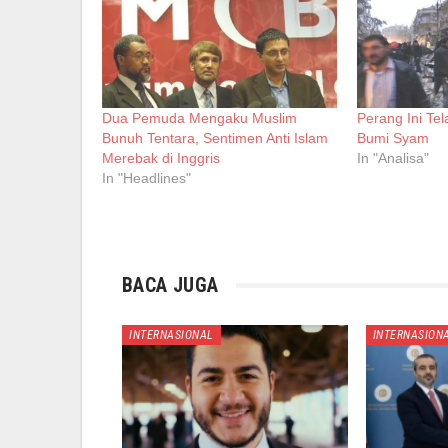
Dua Pemuda Mengaku Muslim
Perang Ini Tel
Bunuh Tentara, Sentimen Anti Islam
Bumi Syam
Merebak di Inggris
In "Analisa"
In "Headlines"
BACA JUGA
INTERNASIONAL
INTERNASION