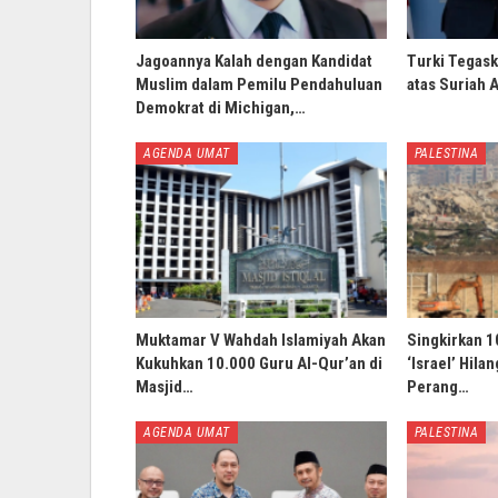
Jagoannya Kalah dengan Kandidat
Turki Tegask
Muslim dalam Pemilu Pendahuluan
atas Suriah 
Demokrat di Michigan,…
AGENDA UMAT
PALESTINA
Muktamar V Wahdah Islamiyah Akan
Singkirkan 1
Kukuhkan 10.000 Guru Al-Qur’an di
‘Israel’ Hila
Masjid…
Perang…
AGENDA UMAT
PALESTINA