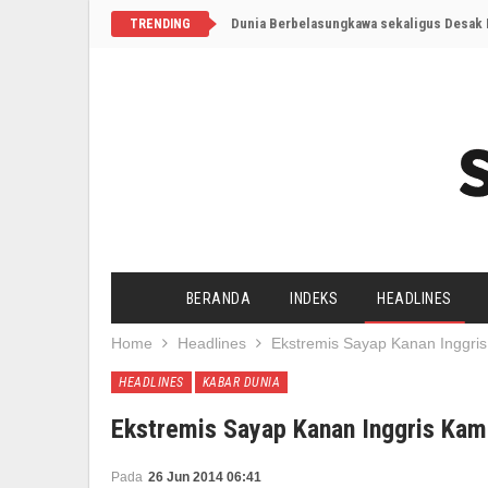
Dunia Berbelasungkawa sekaligus Desak I
TRENDING
BERANDA
INDEKS
HEADLINES
Home
Headlines
Ekstremis Sayap Kanan Inggris
HEADLINES
KABAR DUNIA
Ekstremis Sayap Kanan Inggris Kam
Pada
26 Jun 2014 06:41