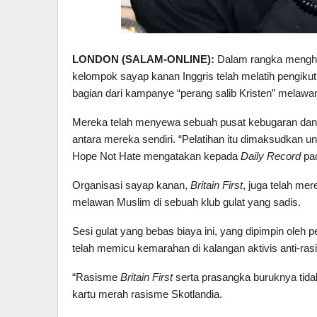
LONDON (SALAM-ONLINE):
Dalam rangka menghas
kelompok sayap kanan Inggris telah melatih pengikut
bagian dari kampanye “perang salib Kristen” melawa
Mereka telah menyewa sebuah pusat kebugaran dan sen
antara mereka sendiri. “Pelatihan itu dimaksudkan u
Hope Not Hate mengatakan kepada
Daily Record
pad
Organisasi sayap kanan,
Britain First
, juga telah me
melawan Muslim di sebuah klub gulat yang sadis.
Sesi gulat yang bebas biaya ini, yang dipimpin oleh 
telah memicu kemarahan di kalangan aktivis anti-ras
“Rasisme
Britain First
serta prasangka buruknya tidak
kartu merah rasisme Skotlandia.