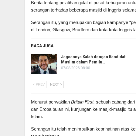
Berita tentang pelatihan gulat di pusat kebugaran un
serangan terhadap beberapa masjid di Inggris selama
Serangan itu, yang merupakan bagian kampanye “perang
di London, Glasgow, Bradford dan kota-kota Inggris l
BACA JUGA
Jagoannya Kalah dengan Kandidat
Muslim dalam Pemilu…
07/08/2026 08:00
PREV
NEXT
Menurut perwakilan
Britain First,
sebuah cabang dari p
dan Eropa bulan ini, kunjungan ke masjid-masjid itu
Islam.
Serangan itu telah menimbulkan keprihatinan atas k