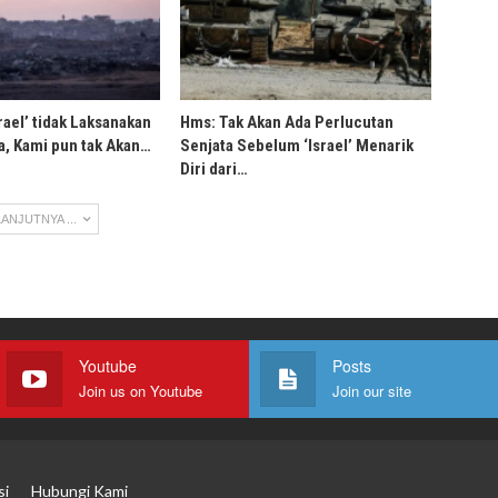
rael’ tidak Laksanakan
Hms: Tak Akan Ada Perlucutan
, Kami pun tak Akan…
Senjata Sebelum ‘Israel’ Menarik
Diri dari…
ANJUTNYA ...
Youtube
Posts
Join us on Youtube
Join our site
si
Hubungi Kami