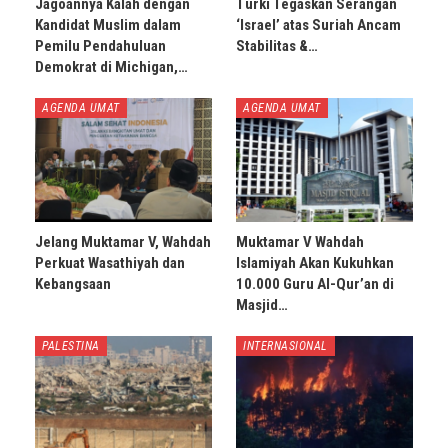
Jagoannya Kalah dengan
Turki Tegaskan Serangan
Kandidat Muslim dalam
‘Israel’ atas Suriah Ancam
Pemilu Pendahuluan
Stabilitas &…
Demokrat di Michigan,…
AGENDA UMAT
AGENDA UMAT
Jelang Muktamar V, Wahdah
Muktamar V Wahdah
Perkuat Wasathiyah dan
Islamiyah Akan Kukuhkan
Kebangsaan
10.000 Guru Al-Qur’an di
Masjid…
PALESTINA
INTERNASIONAL