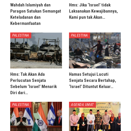
Wahdah Islamiyah dan
Hms: Jika ‘Israel’ tidak
Paragon Satukan Semangat
Laksanakan Kewajibannya,
Keteladanan dan
Kami pun tak Akan…
Kebermanfaatan
PALESTINA
PALESTINA
Hms: Tak Akan Ada
Hamas Setujui Lucuti
Perlucutan Senjata
Senjata Secara Bertahap,
Sebelum ‘Israel’ Menarik
‘Israel’ Dituntut Keluar…
Diri dari…
PALESTINA
AGENDA UMAT