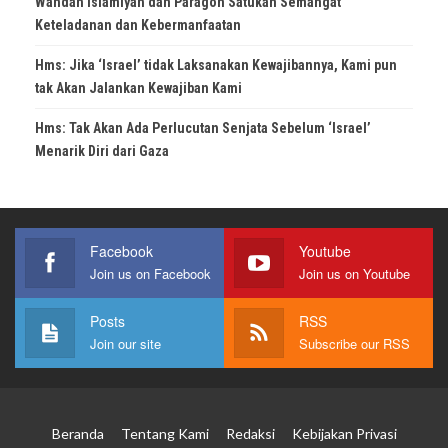
Wahdah Islamiyah dan Paragon Satukan Semangat
Keteladanan dan Kebermanfaatan
Hms: Jika ‘Israel’ tidak Laksanakan Kewajibannya, Kami pun
tak Akan Jalankan Kewajiban Kami
Hms: Tak Akan Ada Perlucutan Senjata Sebelum ‘Israel’
Menarik Diri dari Gaza
Facebook
Youtube
Join us on Facebook
Join us on Youtube
Posts
RSS
Join our site
Subscribe our RSS
Beranda
Tentang Kami
Redaksi
Kebijakan Privasi